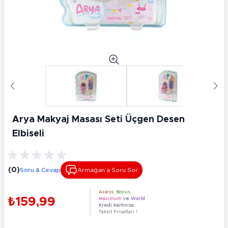
Arya Makyaj Masası Seti Üçgen Desen
Elbiseli
(0)
Soru & Cevap
Armağan’a Soru Sor
Axess
,
Bonus
,
₺159,99
Maximum
ve
World
Kredi Kartınıza
Taksit Fırsatları !