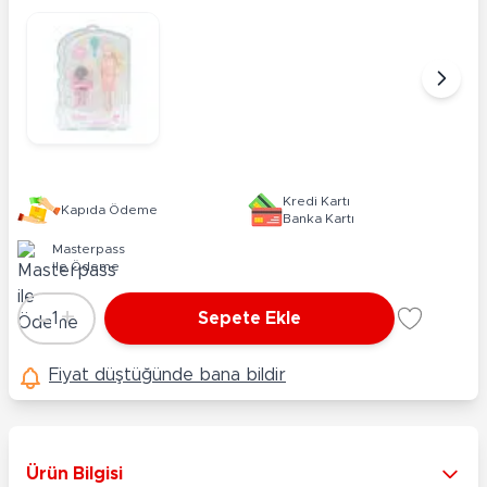
Kredi Kartı
Kapıda Ödeme
Banka Kartı
Masterpass
ile Ödeme
-
+
1
Sepete Ekle
Adet
Fiyat düştüğünde bana bildir
Ürün Bilgisi