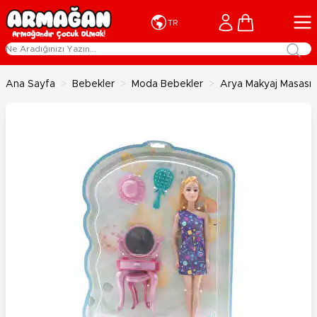
İçeriğe geç
Cart
TR
Ana Sayfa
>
Bebekler
>
Moda Bebekler
>
Arya Makyaj Masası 