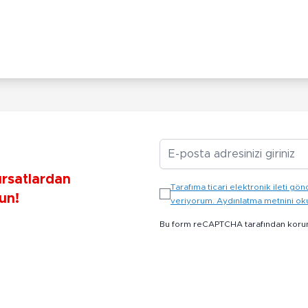
E-posta Adresiniz
ırsatlardan
Tarafıma ticari elektronik ileti 
un!
veriyorum. Aydınlatma metnini o
Bu form reCAPTCHA tarafından koru