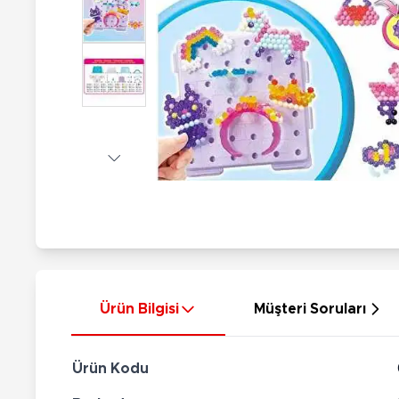
Nerf
Hayvan Figürler
Silahlar
Çeşitli Figürler
Silah Setleri
Koleksiyon Figürler
Kılıç Setleri
Elektronik Ürünler
Ok Setleri
Çeşitli Elektronik Ürünler
Ürün Bilgisi
Müşteri Soruları
Ürün Kodu