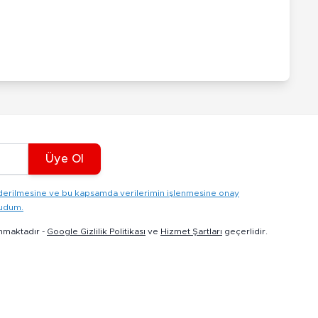
Üye Ol
gönderilmesine ve bu kapsamda verilerimin işlenmesine onay
kudum.
nmaktadır -
Google Gizlilik Politikası
ve
Hizmet Şartları
geçerlidir.