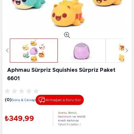
Aphmau Sürpriz Squishies Sürpriz Paket
6601
(0)
Soru & Cevap
Armağan’a Soru Sor
Axess
,
Bonus
,
₺349,99
Maximum
ve
World
Kredi Kartınıza
Taksit Fırsatları !