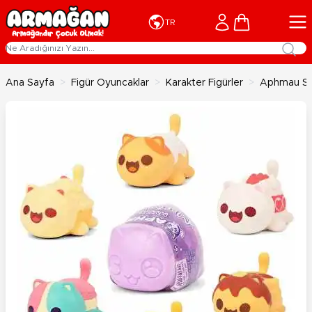
İçeriğe geç
Cart
TR
Ana Sayfa
>
Figür Oyuncaklar
>
Karakter Figürler
>
Aphmau Sür