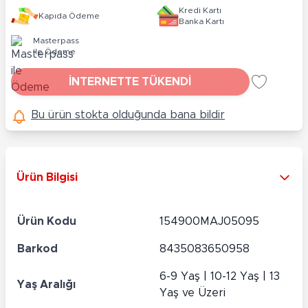
Kredi Kartı
Kapıda Ödeme
Banka Kartı
Masterpass
ile Ödeme
İNTERNETTE TÜKENDİ
Bu ürün stokta olduğunda bana bildir
Ürün Bilgisi
Ürün Kodu
154900MAJ05095
Barkod
8435083650958
6-9 Yaş | 10-12 Yaş | 13
Yaş Aralığı
Yaş ve Üzeri