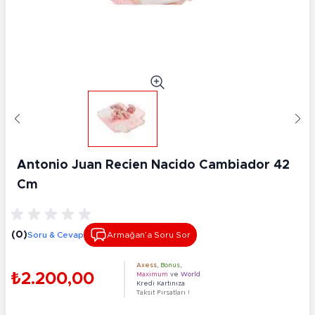
Antonio Juan Recien Nacido Cambiador 42
Cm
(0)
Soru & Cevap
Armağan’a Soru Sor
Axess
,
Bonus
,
₺2.200,00
Maximum
ve
World
Kredi Kartınıza
Taksit Fırsatları !