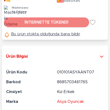
Banka Kartı
Masterpass
ile Ödeme
İNTERNETTE TÜKENDİ
Bu ürün stokta olduğunda bana bildir
Ürün Bilgisi
Ürün Kodu
010101ASYAANT07
Barkod
8685703461765
Cinsiyet
Kız-Erkek
Marka
Asya Oyuncak