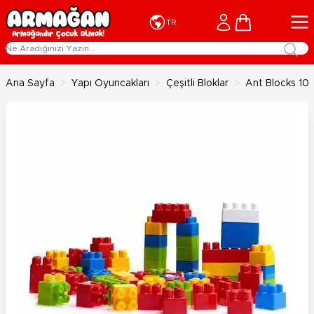
İçeriğe geç
Cart
TR
Ana Sayfa
>
Yapı Oyuncakları
>
Çeşitli Bloklar
>
Ant Blocks 10