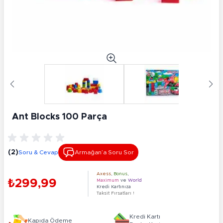
Ant Blocks 100 Parça
(2)
Soru & Cevap
Armağan’a Soru Sor
Axess
,
Bonus
,
₺299,99
Maximum
ve
World
Kredi Kartınıza
Taksit Fırsatları !
Kredi Kartı
Kapıda Ödeme