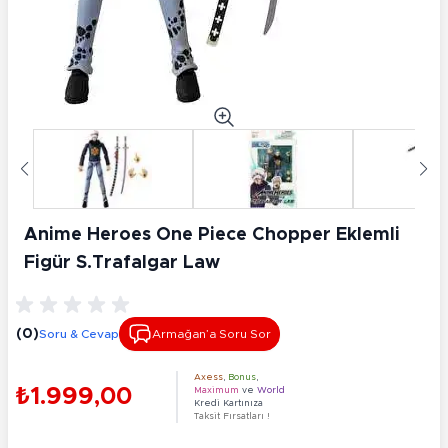
Anime Heroes One Piece Chopper Eklemli
Figür S.Trafalgar Law
(0)
Soru & Cevap
Armağan’a Soru Sor
Axess
,
Bonus
,
₺1.999,00
Maximum
ve
World
Kredi Kartınıza
Taksit Fırsatları !