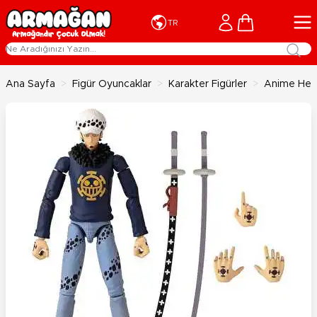
İçeriğe geç
Cart
TR
Ana Sayfa
>
Figür Oyuncaklar
>
Karakter Figürler
>
Anime Hero