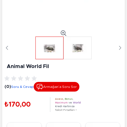
Animal World Fil
(0)
Soru & Cevap
Armağan’a Soru Sor
Axess
,
Bonus
,
₺170,00
Maximum
ve
World
Kredi Kartınıza
Taksit Fırsatları !