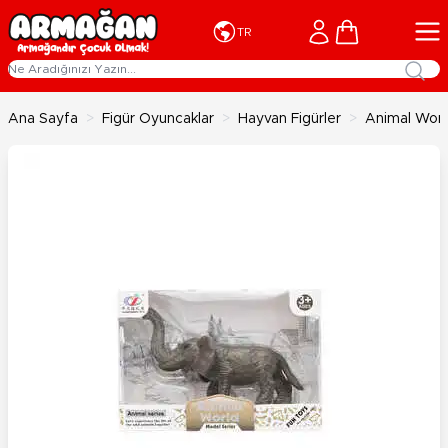
İçeriğe geç
Cart
TR
Ana Sayfa
>
Figür Oyuncaklar
>
Hayvan Figürler
>
Animal World