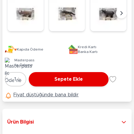
Kredi Kartı
Kapıda Ödeme
Banka Kartı
Masterpass
ile Ödeme
-
+
1
Sepete Ekle
Adet
Fiyat düştüğünde bana bildir
Ürün Bilgisi