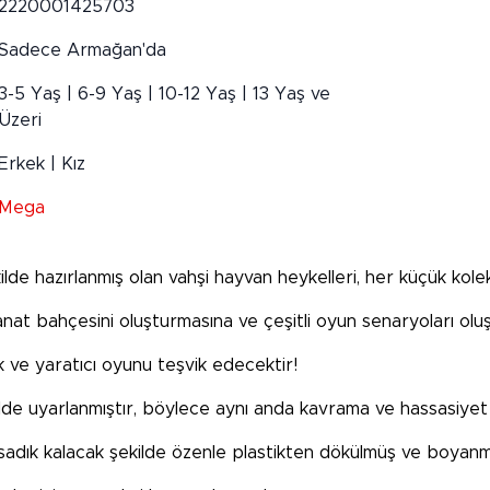
2220001425703
Sadece Armağan'da
3-5 Yaş | 6-9 Yaş | 10-12 Yaş | 13 Yaş ve
Üzeri
Erkek | Kız
Mega
ilde hazırlanmış olan vahşi hayvan heykelleri, her küçük ko
at bahçesini oluşturmasına ve çeşitli oyun senaryoları olu
k ve yaratıcı oyunu teşvik edecektir!
de uyarlanmıştır, böylece aynı anda kavrama ve hassasiyet b
adık kalacak şekilde özenle plastikten dökülmüş ve boyanmı