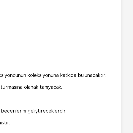
leksiyoncunun koleksiyonuna katkıda bulunacaktır.
şturmasına olanak tanıyacak.
ecerilerini geliştireceklerdir.
ştır.