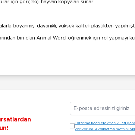
lar için gerçekçi hayvan kopyaları sunar.
!
arla boyanmış, dayanıklı, yüksek kaliteli plastikten yapılmıştı
ından biri olan Animal Word, öğrenmek için rol yapmayı kull
E-posta Adresiniz
ırsatlardan
Tarafıma ticari elektronik ileti 
un!
veriyorum. Aydınlatma metnini o