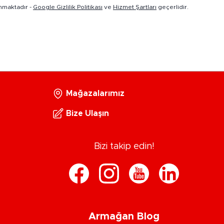
nmaktadır -
Google Gizlilik Politikası
ve
Hizmet Şartları
geçerlidir.
Mağazalarımız
Bize Ulaşın
Bizi takip edin!
Armağan Blog