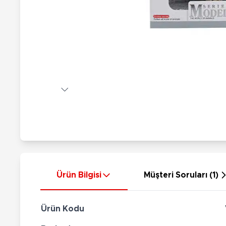
Nerf
Hayvan Figürler
Silahlar
Çeşitli Figürler
Silah Setleri
Koleksiyon Figürler
Kılıç Setleri
Elektronik Ürünler
Ok Setleri
Çeşitli Elektronik Ürünler
Ürün Bilgisi
Müşteri Soruları (1)
Ürün Kodu