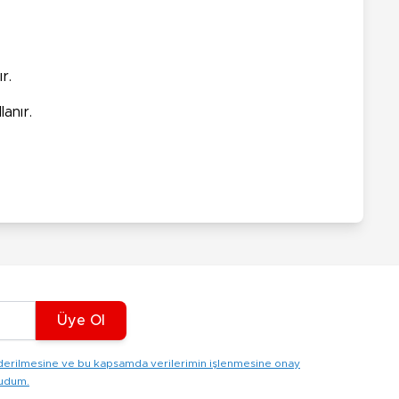
r.
anır.
Üye Ol
gönderilmesine ve bu kapsamda verilerimin işlenmesine onay
kudum.