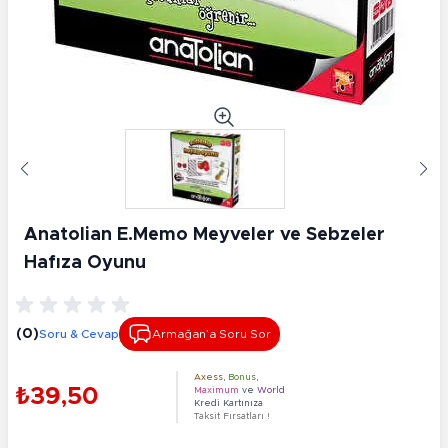
Anatolian E.Memo Meyveler ve Sebzeler
Hafıza Oyunu
(0)
Soru & Cevap
Armağan’a Soru Sor
Axess
,
Bonus
,
₺39,50
Maximum
ve
World
Kredi Kartınıza
Taksit Fırsatları !