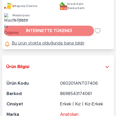
Kredi Kartı
Kapıda Ödeme
Banka Kartı
Masterpass
ile Ödeme
İNTERNETTE TÜKENDİ
Bu ürün stokta olduğunda bana bildir
Ürün Bilgisi
Ürün Kodu
060201ANT07406
Barkod
8698543174061
Cinsiyet
Erkek | Kız | Kız-Erkek
Marka
Anatolian