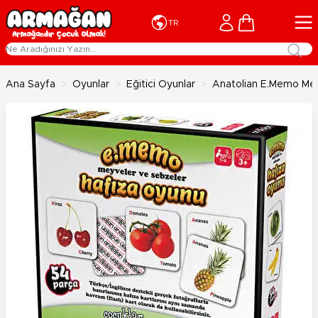
İçeriğe geç
Cart
TR
Ana Sayfa
>
Oyunlar
>
Eğitici Oyunlar
>
Anatolian E.Memo Mey