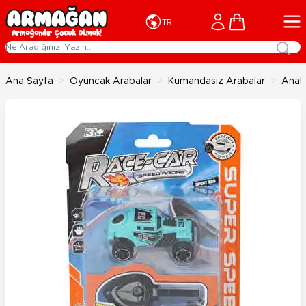
İçeriğe geç
Cart
TR
Ana Sayfa
>
Oyuncak Arabalar
>
Kumandasız Arabalar
>
Anaht