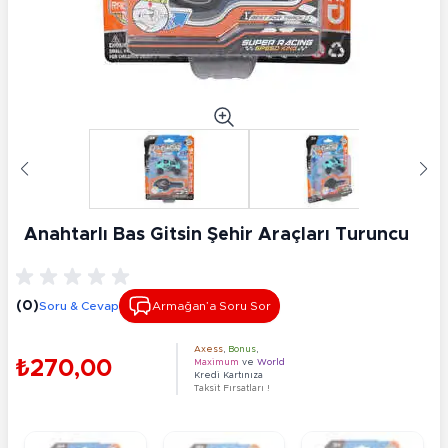
Anahtarlı Bas Gitsin Şehir Araçları Turuncu
(0)
Soru & Cevap
Armağan’a Soru Sor
Axess
,
Bonus
,
₺270,00
Maximum
ve
World
Kredi Kartınıza
Taksit Fırsatları !