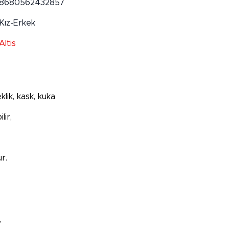
8680562432857
Kız-Erkek
Altis
klik, kask, kuka
lir,
r.
,