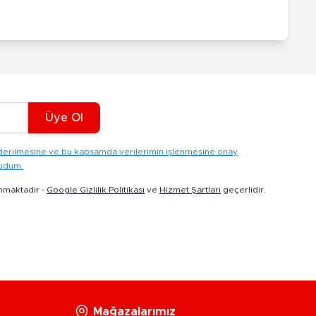
Üye Ol
gönderilmesine ve bu kapsamda verilerimin işlenmesine onay
kudum.
nmaktadır -
Google Gizlilik Politikası
ve
Hizmet Şartları
geçerlidir.
Mağazalarımız