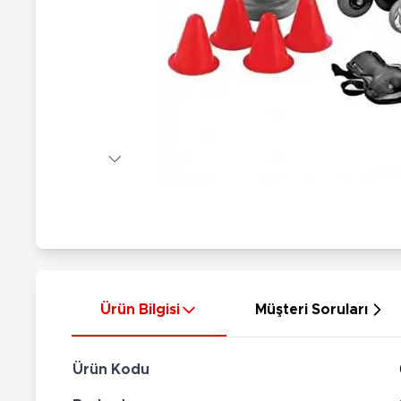
Nerf
Hayvan Figürler
Silahlar
Çeşitli Figürler
Silah Setleri
Koleksiyon Figürler
Kılıç Setleri
Elektronik Ürünler
Ok Setleri
Çeşitli Elektronik Ürünler
Ürün Bilgisi
Müşteri Soruları
Ürün Kodu