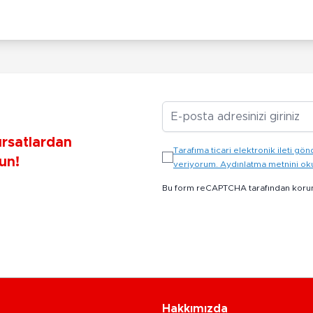
E-posta Adresiniz
ırsatlardan
Tarafıma ticari elektronik ileti 
un!
veriyorum. Aydınlatma metnini o
Bu form reCAPTCHA tarafından koru
Hakkımızda