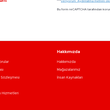
un!
veriyorum. Aydınlatma metnini o
Bu form reCAPTCHA tarafından koru
Hakkımızda
orular
Hakkımızda
ası
Mağazalarımız
e Sözleşmesi
İnsan Kaynakları
u Hizmetleri