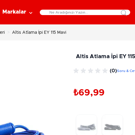
Markalar
eri
>
Altis Atlama İpi EY 115 Mavi
Eğitici Oyuncaklar
Bebekler
Y
Bilim Setleri
Moda Bebekler
L
Altis Atlama İpi EY 11
Gelişim Oyuncakları
Et Bebekler
Au
Oyun Hamurları
Bez Bebekler
M
(0)
Soru & Ce
Fonksiyonlu Bebekler
Çe
Müzik Aletleri
Bebek Evleri
P
3-5 Yaş
6-9 Yaş
₺69,99
Oyuncak Bebek Aksesuarları
Oyunlar
Oyuncak Bebek Setleri
K
Pa
Arkadaş - Aile Kutu Oyunları
Kozmetik ve Aksesuar
Yı
Çocuk Kutu Oyunları
Kozmetik ve Güzellik Setleri
Eğitici Oyunlar
A
Aksesuar