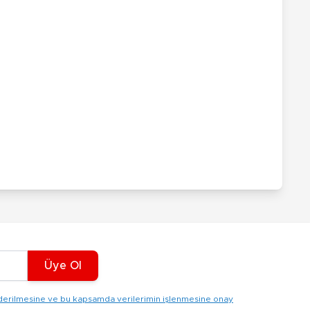
Üye Ol
gönderilmesine ve bu kapsamda verilerimin işlenmesine onay