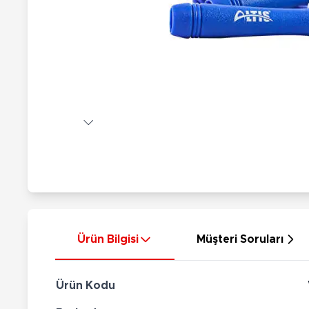
Nerf
Hayvan Figürler
Silahlar
Çeşitli Figürler
Silah Setleri
Koleksiyon Figürler
Kılıç Setleri
Elektronik Ürünler
Ok Setleri
Çeşitli Elektronik Ürünler
Ürün Bilgisi
Müşteri Soruları
Ürün Kodu