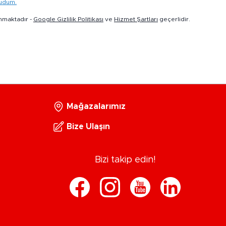
kudum.
nmaktadır -
Google Gizlilik Politikası
ve
Hizmet Şartları
geçerlidir.
Mağazalarımız
Bize Ulaşın
Bizi takip edin!