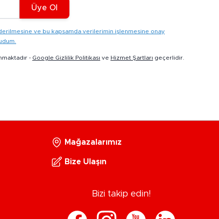
Üye Ol
gönderilmesine ve bu kapsamda verilerimin işlenmesine onay
kudum.
nmaktadır -
Google Gizlilik Politikası
ve
Hizmet Şartları
geçerlidir.
Mağazalarımız
Bize Ulaşın
Bizi takip edin!