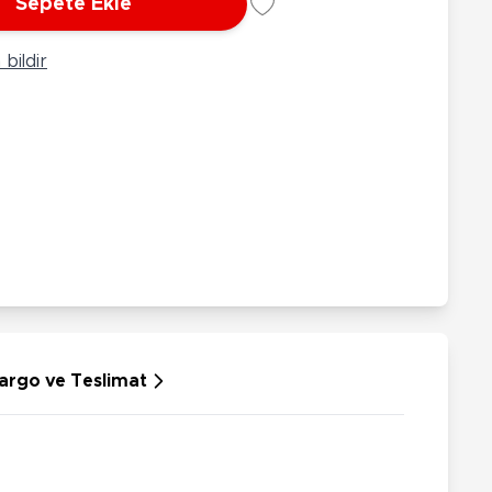
Sepete Ekle
rünleri
Çeşitli Peluşlar
ülü Araçlar
bildir
aykay - Paten - Scooter
sikletler
oruyucu Ekipmanlar
niz - Havuz Ürünleri
ahçe Oyuncakları
or Ürünleri
dallı Araçlar
n Git Araçlar
allanan Oyuncaklar
u Tabancaları
argo ve Teslimat