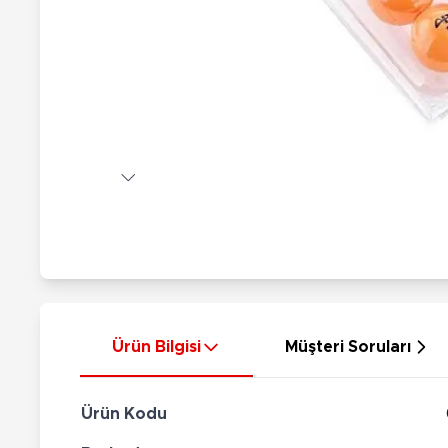
Nerf
Hayvan Figürler
Silahlar
Çeşitli Figürler
Silah Setleri
Koleksiyon Figürler
Kılıç Setleri
Elektronik Ürünler
Ok Setleri
Çeşitli Elektronik Ürünler
Ürün Bilgisi
Müşteri Soruları
Ürün Kodu