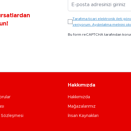
E-posta Adresiniz
ırsatlardan
Tarafıma ticari elektronik ileti 
un!
veriyorum. Aydınlatma metnini o
Bu form reCAPTCHA tarafından koru
Hakkımızda
orular
Hakkımızda
ası
Mağazalarımız
e Sözleşmesi
İnsan Kaynakları