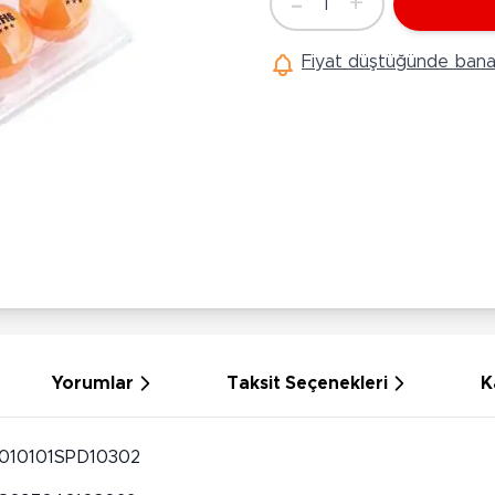
-
+
1
Ü
Adet
Hobi Oyuncakları
Anne Bebek Oyuncakları
Ak
Fiyat düştüğünde bana 
Maketler
K
Aktivite Masaları
Sihirbazlık Setleri
Bi
Oyun Halısı
Puzzlelar
K
Dönence ve Projektörler
Çeşitli Eğlence Oyuncakları
De
Dişlik ve Çıngıraklar
El İşi Setleri
B
Beslenme Gereçleri
Slime
Sp
Yürüme Arkadaşı
Pe
Bebek Oyuncakları
Bi
Bebek Araç Gereçleri
S
Banyo Oyuncakları
S
Yorumlar
Taksit Seçenekleri
K
010101SPD10302