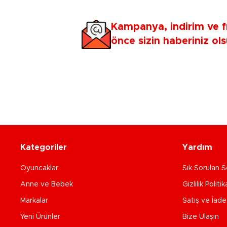
Kampanya, indirim ve f
önce sizin haberiniz ols
Kategoriler
Yardım
Oyuncaklar
Sık Sorulan S
Anne ve Bebek
Gizlilik Politik
Markalar
Satış ve İad
Yeni Ürünler
Bize Ulaşın