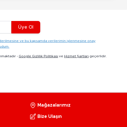
Üye Ol
gönderilmesine ve bu kapsamda verilerimin işlenmesine onay
kudum.
nmaktadır -
Google Gizlilik Politikası
ve
Hizmet Şartları
geçerlidir.
Mağazalarımız
Bize Ulaşın