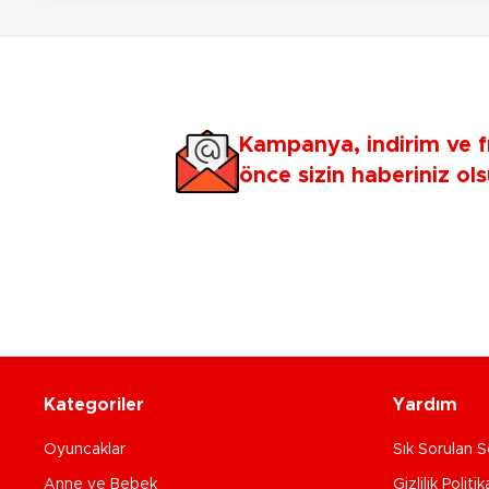
Kampanya, indirim ve f
önce sizin haberiniz ols
Kategoriler
Yardım
Oyuncaklar
Sık Sorulan S
Anne ve Bebek
Gizlilik Politik