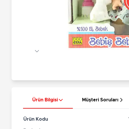
Nerf
Hayvan Figürler
Silahlar
Çeşitli Figürler
Silah Setleri
Koleksiyon Figürler
Kılıç Setleri
Elektronik Ürünler
Ok Setleri
Çeşitli Elektronik Ürünler
Ürün Bilgisi
Müşteri Soruları
Ürün Kodu