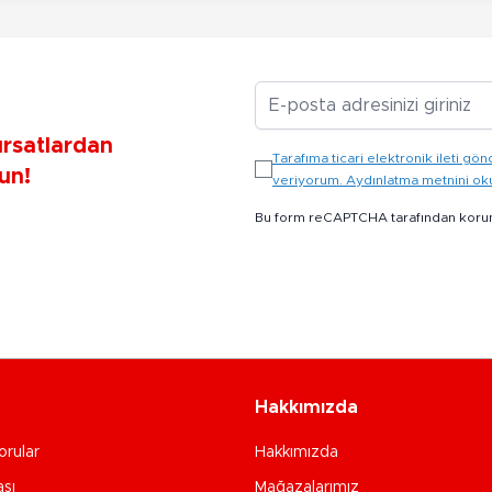
E-posta Adresiniz
ırsatlardan
Tarafıma ticari elektronik ileti 
un!
veriyorum. Aydınlatma metnini o
Bu form reCAPTCHA tarafından koru
Hakkımızda
orular
Hakkımızda
ası
Mağazalarımız