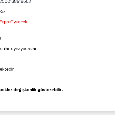
2000138519663
Kız
Erpa Oyuncak
!
yunlar oynayacaklar.
ektedir.
kler değişkenlik gösterebilir.