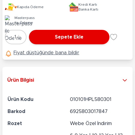
Kredi Kartı
Kapıda Ödeme
Banka Kartı
Masterpass
ile Ödeme
-
+
1
Sepete Ekle
Adet
Fiyat düştüğünde bana bildir
Ürün Bilgisi
Ürün Kodu
010101HPL580301
Barkod
6925803017847
Rozet
Webe Özel İndirim