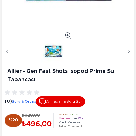
Allien- Gen Fast Shots Isopod Prime Su
Tabancası
(0)
Soru & Cevap
Armağan’a Soru Sor
₺620,00
Axess
,
Bonus
,
Maximum
ve
World
%20
₺496,00
Kredi Kartınıza
Taksit Fırsatları !