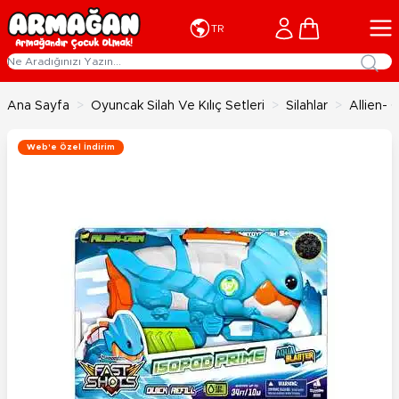
İçeriğe geç
Cart
TR
Ana Sayfa
>
Oyuncak Silah Ve Kılıç Setleri
>
Silahlar
>
Allien-
Web'e Özel İndirim