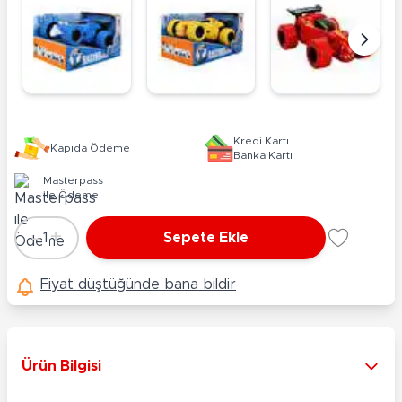
Kredi Kartı
Kapıda Ödeme
Banka Kartı
Masterpass
ile Ödeme
-
+
1
Sepete Ekle
Adet
Fiyat düştüğünde bana bildir
Ürün Bilgisi