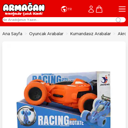
İçeriğe geç
Cart
TR
Ana Sayfa
>
Oyuncak Arabalar
>
Kumandasız Arabalar
>
Akrob