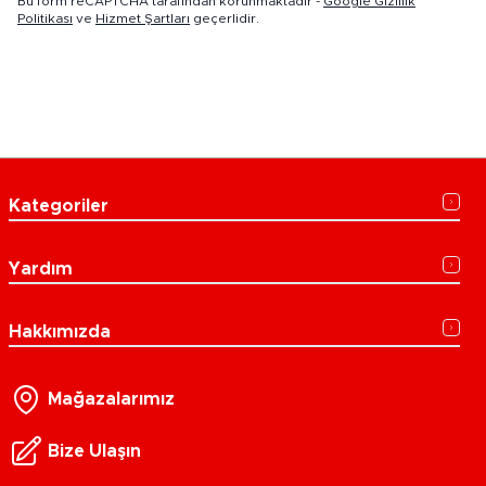
Bu form reCAPTCHA tarafından korunmaktadır -
Google Gizlilik
Politikası
ve
Hizmet Şartları
geçerlidir.
Kategoriler
Yardım
Hakkımızda
Mağazalarımız
Bize Ulaşın