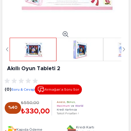
Akıllı Oyun Tableti 2
(0)
Soru & Cevap
Armağan’a Soru Sor
₺550,00
Axess
,
Bonus
,
Maximum
ve
World
%40
₺330,00
Kredi Kartınıza
Taksit Fırsatları !
Kredi Kartı
Kapıda Ödeme