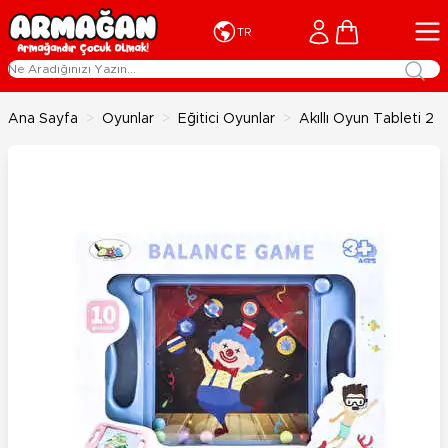
İçeriğe geç
Cart
TR
Ana Sayfa
>
Oyunlar
>
Eğitici Oyunlar
>
Akıllı Oyun Tableti 2