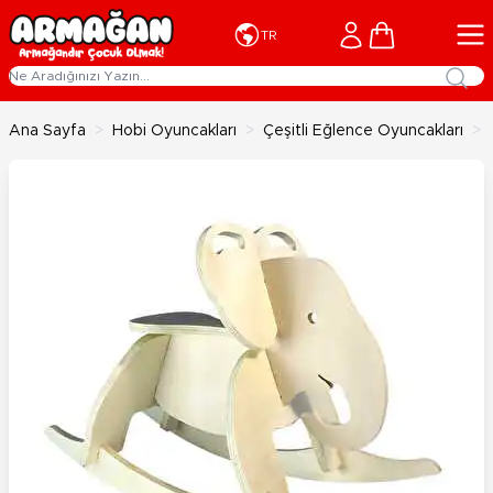
İçeriğe geç
Cart
TR
Ana Sayfa
>
Hobi Oyuncakları
>
Çeşitli Eğlence Oyuncakları
>