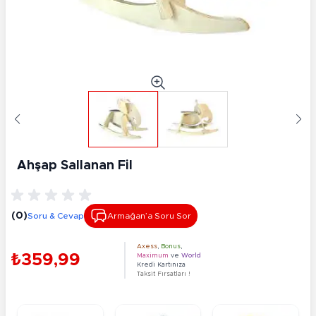
Ahşap Sallanan Fil
(0)
Soru & Cevap
Armağan’a Soru Sor
Axess
,
Bonus
,
₺359,99
Maximum
ve
World
Kredi Kartınıza
Taksit Fırsatları !