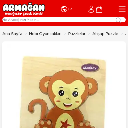
İçeriğe geç
Cart
TR
Ana Sayfa
>
Hobi Oyuncakları
>
Puzzlelar
>
Ahşap Puzzle
>
A