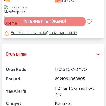
Banka Kartı
Masterpass
ile Ödeme
İNTERNETTE TÜKENDİ
Bu ürün stokta olduğunda bana bildir
Ürün Bilgisi
Ürün Kodu
150164CXY0717O
Barkod
6921064968805
1-2 Yaş | 3-5 Yaş | 6-9
Yaş Aralığı
Yaş
Cinsiyet
Kız-Erkek