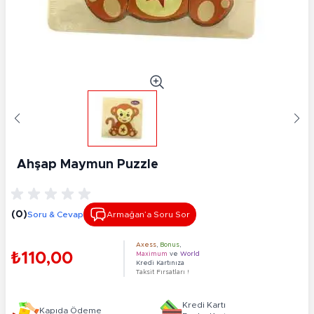
Ahşap Maymun Puzzle
(0)
Soru & Cevap
Armağan’a Soru Sor
Axess
,
Bonus
,
₺110,00
Maximum
ve
World
Kredi Kartınıza
Taksit Fırsatları !
Kredi Kartı
Kapıda Ödeme