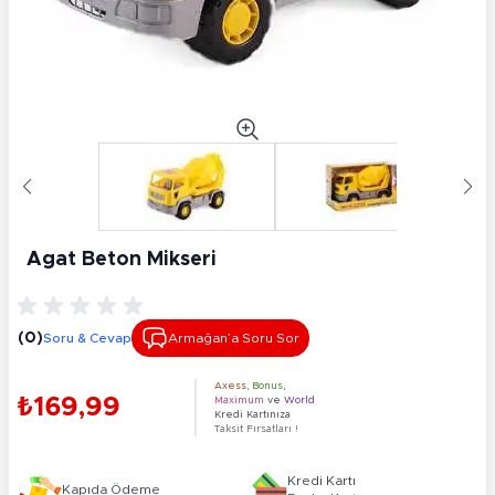
Agat Beton Mikseri
(0)
Soru & Cevap
Armağan’a Soru Sor
Axess
,
Bonus
,
₺169,99
Maximum
ve
World
Kredi Kartınıza
Taksit Fırsatları !
Kredi Kartı
Kapıda Ödeme