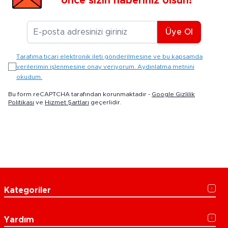
önce sizin haberiniz olsun!
E-posta Adresiniz
Üye Ol
Tarafıma ticari elektronik ileti gönderilmesine ve bu kapsamda
verilerimin işlenmesine onay veriyorum. Aydınlatma metnini
okudum.
Bu form reCAPTCHA tarafından korunmaktadır -
Google Gizlilik
Politikası
ve
Hizmet Şartları
geçerlidir.
Kategoriler
Yardım