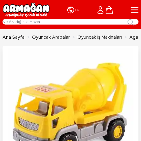
İçeriğe geç
Cart
TR
Ana Sayfa
>
Oyuncak Arabalar
>
Oyuncak İş Makinaları
>
Agat 