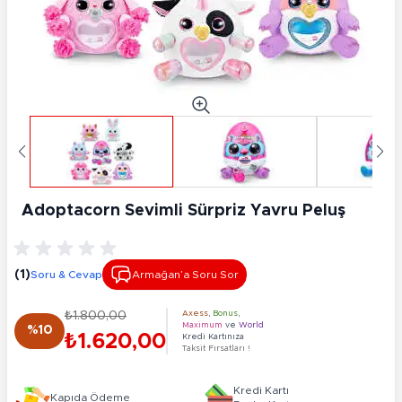
Adoptacorn Sevimli Sürpriz Yavru Peluş
(1)
Soru & Cevap
Armağan’a Soru Sor
₺1.800,00
Axess
,
Bonus
,
Maximum
ve
World
%10
₺1.620,00
Kredi Kartınıza
Taksit Fırsatları !
Kredi Kartı
Kapıda Ödeme