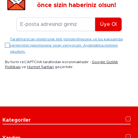
önce sizin haberiniz olsun!
E-posta Adresiniz
Üye Ol
Tarafıma ticari elektronik ileti gönderilmesine ve bu kapsamda
verilerimin işlenmesine onay veriyorum. Aydınlatma metnini
okudum.
Bu form reCAPTCHA tarafından korunmaktadır -
Google Gizlilik
Politikası
ve
Hizmet Şartları
geçerlidir.
Kategoriler
Yardım