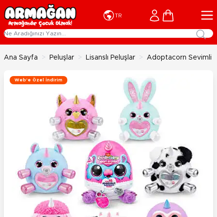
İçeriğe geç
Cart
TR
Ana Sayfa
>
Peluşlar
>
Lisanslı Peluşlar
>
Adoptacorn Sevimli S
Web'e Özel İndirim