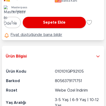
Banka Kartı
Masterpass
ile Ödeme
-
+
1
Sepete Ekle
Adet
Fiyat düştüğünde bana bildir
Ürün Bilgisi
Ürün Kodu
010101GIP92105
Barkod
8056379171751
Rozet
Webe Özel İndirim
3-5 Yaş | 6-9 Yaş | 10-12
Yaş Aralığı
Yaş