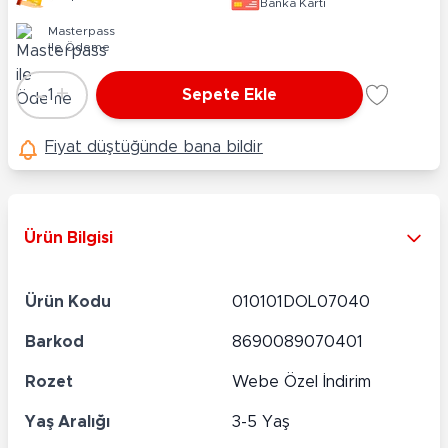
Banka Kartı
Masterpass
ile Ödeme
-
+
1
Sepete Ekle
Adet
Fiyat düştüğünde bana bildir
Ürün Bilgisi
Ürün Kodu
010101DOL07040
Barkod
8690089070401
Rozet
Webe Özel İndirim
Yaş Aralığı
3-5 Yaş