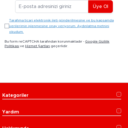
E-posta Adresiniz
Üye Ol
Tarafıma ticari elektronik ileti gönderilmesine ve bu kapsamda
verilerimin işlenmesine onay veriyorum. Aydınlatma metnini
okudum.
Bu form reCAPTCHA tarafından korunmaktadır -
Google Gizlilik
Politikası
ve
Hizmet Şartları
geçerlidir.
Kategoriler
Yardım