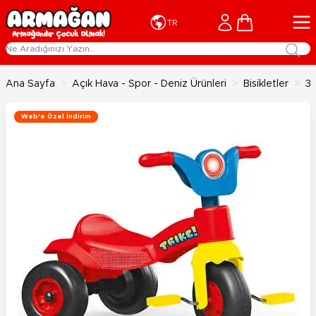
İçeriğe geç
Cart
TR
Ana Sayfa
>
Açık Hava - Spor - Deniz Ürünleri
>
Bisikletler
>
3 
Web'e Özel İndirim