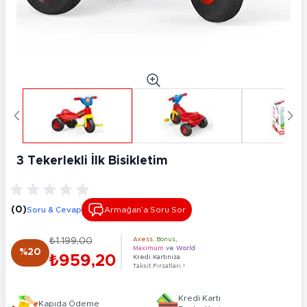
3 Tekerlekli İlk Bisikletim
(0)
Soru & Cevap
Armağan’a Soru Sor
₺1.199,00
Axess
,
Bonus
,
Maximum
ve
World
%20
₺959,20
Kredi Kartınıza
Taksit Fırsatları !
Kredi Kartı
Kapıda Ödeme