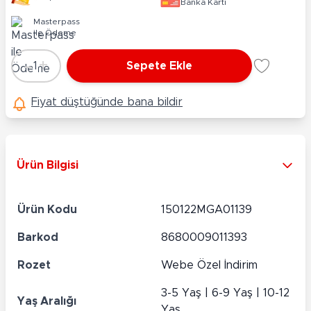
Banka Kartı
Masterpass
ile Ödeme
-
+
1
Sepete Ekle
Adet
Fiyat düştüğünde bana bildir
Ürün Bilgisi
Ürün Kodu
150122MGA01139
Barkod
8680009011393
Rozet
Webe Özel İndirim
3-5 Yaş | 6-9 Yaş | 10-12
Yaş Aralığı
Yaş