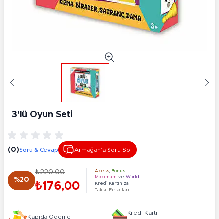
3'lü Oyun Seti
(0)
Soru & Cevap
Armağan’a Soru Sor
₺220,00
Axess
,
Bonus
,
Maximum
ve
World
%20
₺176,00
Kredi Kartınıza
Taksit Fırsatları !
Kredi Kartı
Kapıda Ödeme