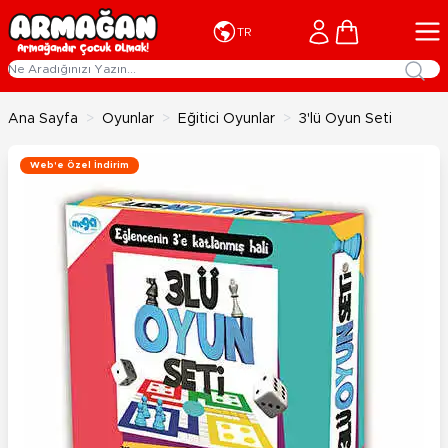
İçeriğe geç
Cart
TR
Ana Sayfa
>
Oyunlar
>
Eğitici Oyunlar
>
3'lü Oyun Seti
Web'e Özel İndirim