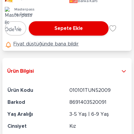
Banka Kartı
Masterpass
ile Ödeme
-
+
1
Sepete Ekle
Adet
Fiyat düştüğünde bana bildir
Ürün Bilgisi
Ürün Kodu
010101TUN52009
Barkod
8691403520091
Yaş Aralığı
3-5 Yaş | 6-9 Yaş
Cinsiyet
Kız