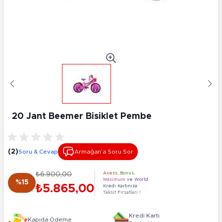
20 Jant Beemer Bisiklet Pembe
(2)
Soru & Cevap
Armağan’a Soru Sor
₺6.900,00
Axess
,
Bonus
,
Maximum
ve
World
%15
₺5.865,00
Kredi Kartınıza
Taksit Fırsatları !
Kredi Kartı
Kapıda Ödeme