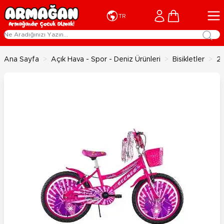
İçeriğe geç
Cart
TR
Ana Sayfa
>
Açık Hava - Spor - Deniz Ürünleri
>
Bisikletler
>
20