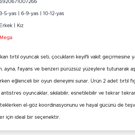
6920671007266
3-5-yas | 6-9-yas | 10-12-yas
Erkek | Kız
Mega
an tırtıl oyuncak seti, çocukların keyifli vakit geçirmesine y
am, ayna, fayans ve benzeri pürüzsüz yüzeylere tutunarak aş
kerken eğlenceli bir oyun deneyimi sunar. Ürün 2 adet tırtıl 
stres oyuncaklar, sıkılabilir, esnetilebilir ve tekrar tekrar k
esteklerken el-göz koordinasyonunu ve hayal gücünü de teşv
r için ideal bir seçenektir.