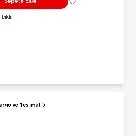
Sepete Ekle
rünleri
Çeşitli Peluşlar
ülü Araçlar
bildir
aykay - Paten - Scooter
sikletler
oruyucu Ekipmanlar
niz - Havuz Ürünleri
ahçe Oyuncakları
or Ürünleri
dallı Araçlar
n Git Araçlar
allanan Oyuncaklar
u Tabancaları
argo ve Teslimat