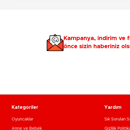
Kampanya, indirim ve f
önce sizin haberiniz ols
Kategoriler
Yardım
Oyuncaklar
Sık Sorulan S
Anne ve Bebek
Gizlilik Politik