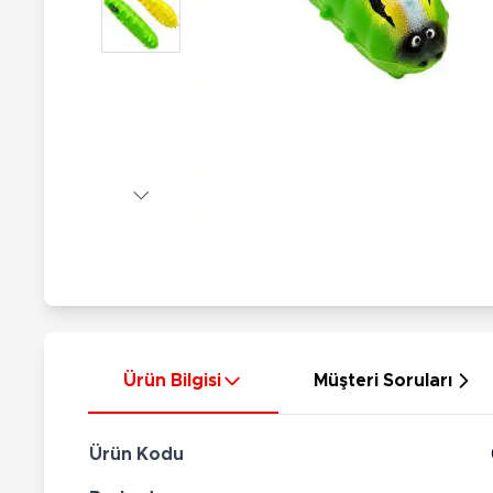
Nerf
Hayvan Figürler
Silahlar
Çeşitli Figürler
Silah Setleri
Koleksiyon Figürler
Kılıç Setleri
Elektronik Ürünler
Ok Setleri
Çeşitli Elektronik Ürünler
Ürün Bilgisi
Müşteri Soruları
Ürün Kodu