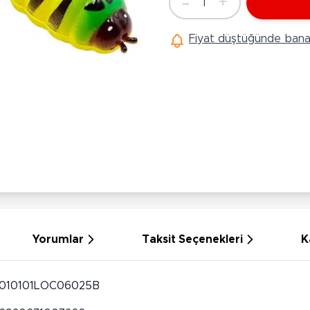
-
+
1
Ü
Adet
Hobi Oyuncakları
Anne Bebek Oyuncakları
Ak
Fiyat düştüğünde bana 
Maketler
K
Aktivite Masaları
Sihirbazlık Setleri
Bi
Oyun Halısı
Puzzlelar
K
Dönence ve Projektörler
Çeşitli Eğlence Oyuncakları
De
Dişlik ve Çıngıraklar
El İşi Setleri
B
Beslenme Gereçleri
Slime
Sp
Yürüme Arkadaşı
Pe
Bebek Oyuncakları
Bi
Bebek Araç Gereçleri
S
Banyo Oyuncakları
S
Yorumlar
Taksit Seçenekleri
K
010101LOC06025B