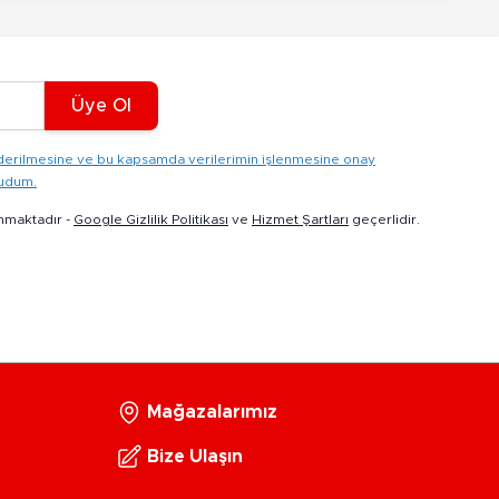
Üye Ol
gönderilmesine ve bu kapsamda verilerimin işlenmesine onay
kudum.
nmaktadır -
Google Gizlilik Politikası
ve
Hizmet Şartları
geçerlidir.
Mağazalarımız
Bize Ulaşın