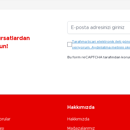
E-posta Adresiniz
ırsatlardan
Tarafıma ticari elektronik ileti 
un!
veriyorum. Aydınlatma metnini o
Bu form reCAPTCHA tarafından koru
Hakkımızda
orular
Hakkımızda
ası
Mağazalarımız