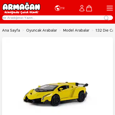
İçeriğe geç
Cart
TR
Ana Sayfa
>
Oyuncak Arabalar
>
Model Arabalar
>
1:32 Die Ca