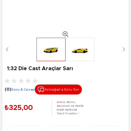
1:32 Die Cast Araçlar Sarı
(0)
Soru & Cevap
Armağan’a Soru Sor
Axess
,
Bonus
,
₺325,00
Maximum
ve
World
Kredi Kartınıza
Taksit Fırsatları !