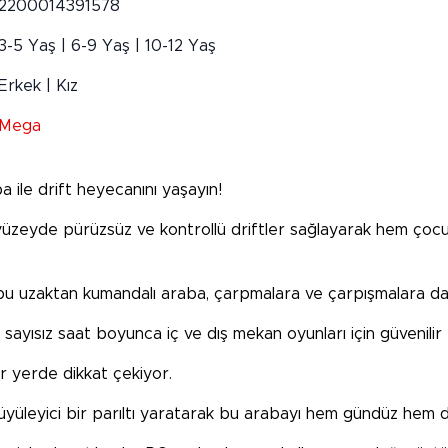
2200014391578
3-5 Yaş | 6-9 Yaş | 10-12 Yaş
Erkek | Kız
Mega
ba ile drift heyecanını yaşayın!
ürlü yüzeyde pürüzsüz ve kontrollü driftler sağlayarak hem ço
bu uzaktan kumandalı araba, çarpmalara ve çarpışmalara day
sayısız saat boyunca iç ve dış mekan oyunları için güvenilir
er yerde dikkat çekiyor.
 büyüleyici bir parıltı yaratarak bu arabayı hem gündüz hem d