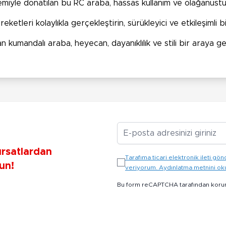
temiyle donatılan bu RC araba, hassas kullanım ve olağanüstü
eketleri kolaylıkla gerçekleştirin, sürükleyici ve etkileşimli 
n kumandalı araba, heyecan, dayanıklılık ve stili bir araya 
E-posta Adresiniz
ırsatlardan
Tarafıma ticari elektronik ileti 
un!
veriyorum. Aydınlatma metnini o
Bu form reCAPTCHA tarafından koru