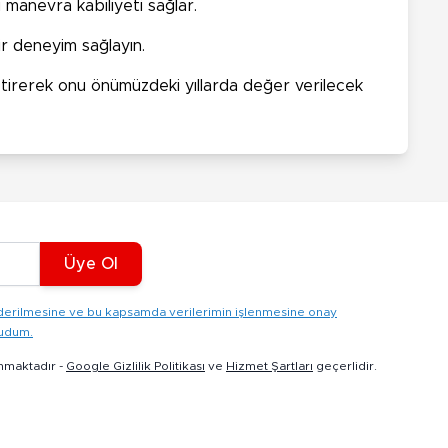
 manevra kabiliyeti sağlar.
bir deneyim sağlayın.
getirerek onu önümüzdeki yıllarda değer verilecek
Üye Ol
gönderilmesine ve bu kapsamda verilerimin işlenmesine onay
kudum.
nmaktadır -
Google Gizlilik Politikası
ve
Hizmet Şartları
geçerlidir.