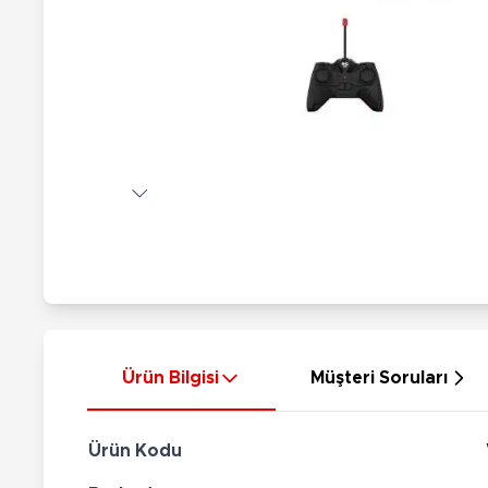
Nerf
Hayvan Figürler
Silahlar
Çeşitli Figürler
Silah Setleri
Koleksiyon Figürler
Kılıç Setleri
Elektronik Ürünler
Ok Setleri
Çeşitli Elektronik Ürünler
Ürün Bilgisi
Müşteri Soruları
Ürün Kodu