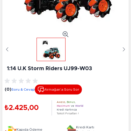
1:14 U.K Storm Riders UJ99-W03
(0)
Soru & Cevap
Armağan’a Soru Sor
Axess
,
Bonus
,
₺2.425,00
Maximum
ve
World
Kredi Kartınıza
Taksit Fırsatları !
Kredi Kartı
Kapıda Ödeme