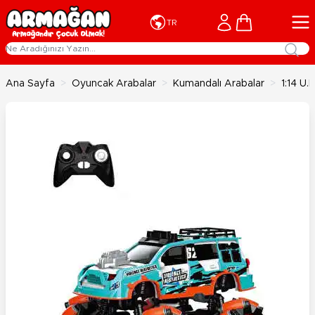
İçeriğe geç
Cart
TR
Ana Sayfa
>
Oyuncak Arabalar
>
Kumandalı Arabalar
>
1:14 U