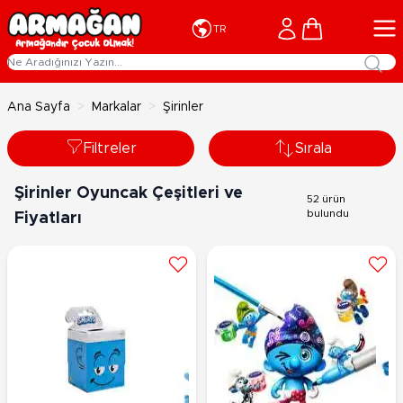
İçeriğe geç
Cart
TR
Ana Sayfa
>
Markalar
>
Şirinler
Filtreler
Sırala
Şirinler Oyuncak Çeşitleri ve
52 ürün
bulundu
Fiyatları