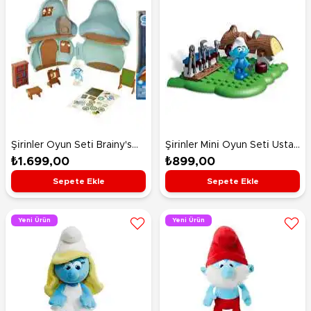
Şi̇ri̇nler Oyun Seti̇ Brainy's
Şi̇ri̇nler Mi̇ni̇ Oyun Seti̇ Usta
Mushroom House
Şirin
₺1.699,00
₺899,00
Sepete Ekle
Sepete Ekle
Yeni Ürün
Yeni Ürün