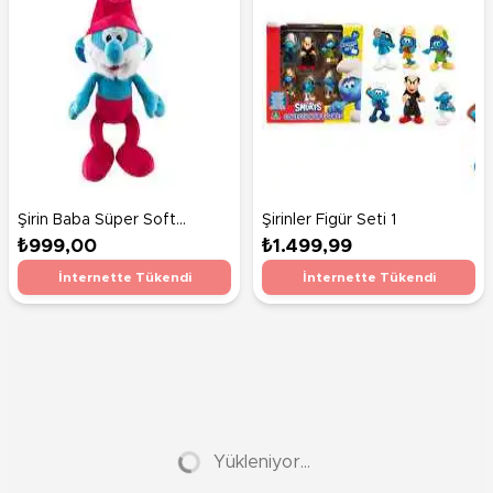
Şirin Baba Süper Soft
Şirinler Figür Seti 1
Velboa 35 Cm
₺999,00
₺1.499,99
İnternette Tükendi
İnternette Tükendi
Yükleniyor...