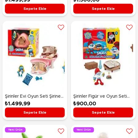
Sepete Ekle
Sepete Ekle
Şirinler Evi Oyun Seti Şirine
Şirinler Figür ve Oyun Seti
ve Evi
Şirin Baba’nın Laboratuvarı
₺1.499,99
₺900,00
Sepete Ekle
Sepete Ekle
Yeni Ürün
Yeni Ürün