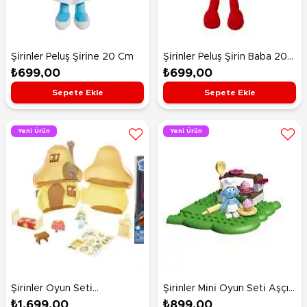
Şi̇ri̇nler Peluş Şi̇ri̇ne 20 Cm
Şi̇ri̇nler Peluş Şi̇ri̇n Baba 20
Cm
₺699,00
₺699,00
Sepete Ekle
Sepete Ekle
Yeni Ürün
Yeni Ürün
Şi̇ri̇nler Oyun Seti̇
Şi̇ri̇nler Mi̇ni̇ Oyun Seti̇ Aşçı
Smurfette's Mushroom
Şirin
₺1.699,00
₺899,00