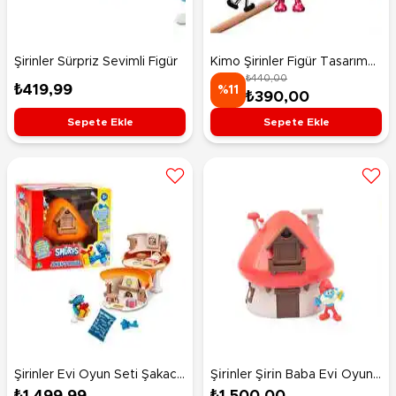
Şirinler Sürpriz Sevimli Figür
Kimo Şirinler Figür Tasarım
₺440,00
Seti
₺419,99
%11
₺390,00
Sepete Ekle
Sepete Ekle
Şirinler Evi Oyun Seti Şakacı
Şi̇ri̇nler Şi̇ri̇n Baba Evi̇ Oyun
Şirin ve Evi
Seti̇
₺1.499,99
₺1.500,00