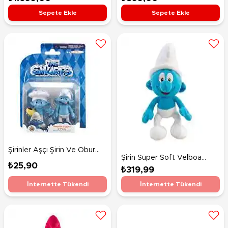
House
Sepete Ekle
Sepete Ekle
Şirinler Aşçı Şirin Ve Obur
Şirin Süper Soft Velboa
Şirin İkili Figür
₺25,90
Peluş 25 Cm
₺319,99
İnternette Tükendi
İnternette Tükendi