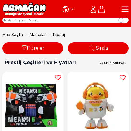
İçeriğe geç
Cart
TR
Ana Sayfa
>
Markalar
>
Prestij
Filtreler
Sırala
Prestij Çeşitleri ve Fiyatları
69 ürün bulundu