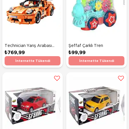
Technician Yarış Arabası
Şeffaf Çarklı Tren
769 Parça
₺769,99
₺99,99
İnternette Tükendi
İnternette Tükendi