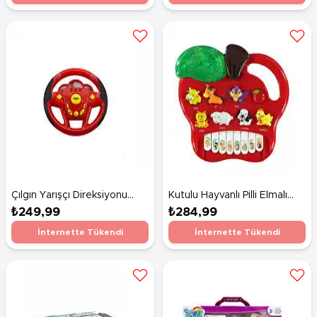
Çılgın Yarışçı Direksiyonu
Kutulu Hayvanlı Pilli Elmalı
Kırmızı
Piyano Çiftlik Korosu
₺249,99
₺284,99
İnternette Tükendi
İnternette Tükendi