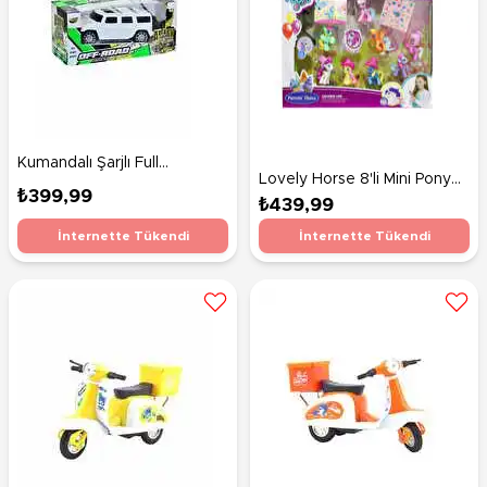
Kumandalı Şarjlı Full
Lovely Horse 8'li Mini Pony
Fonksiyon Hammer Beyaz
₺399,99
Figür Seti
₺439,99
İnternette Tükendi
İnternette Tükendi