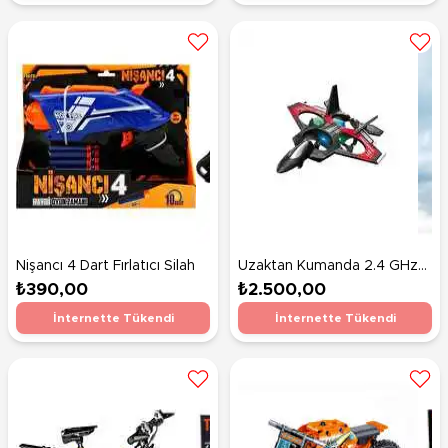
Nişancı 4 Dart Fırlatıcı Silah
Uzaktan Kumanda 2.4 GHz
LED Işıklı Jet Uçak Drone
₺390,00
₺2.500,00
Kırmızı
İnternette Tükendi
İnternette Tükendi