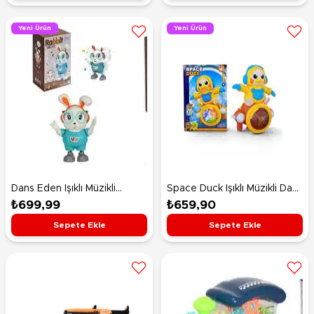
Yeni Ürün
Yeni Ürün
Dans Eden Işıklı Müzikli
Space Duck Işıklı Müzikli Dans
Hareketli Tavşan
Eden Ördek Robot
₺699,99
₺659,90
Sepete Ekle
Sepete Ekle