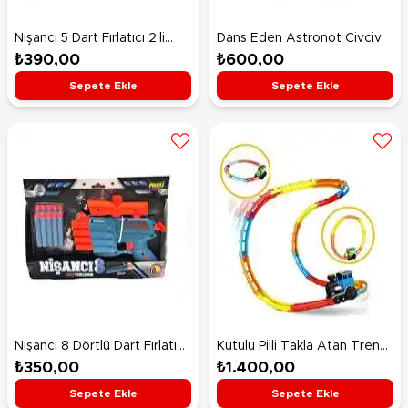
Nişancı 5 Dart Fırlatıcı 2'li
Dans Eden Astronot Civciv
Tabanca
₺390,00
₺600,00
Sepete Ekle
Sepete Ekle
Nişancı 8 Dörtlü Dart Fırlatıcı
Kutulu Pilli Takla Atan Tren
Silah
Seti
₺350,00
₺1.400,00
Sepete Ekle
Sepete Ekle