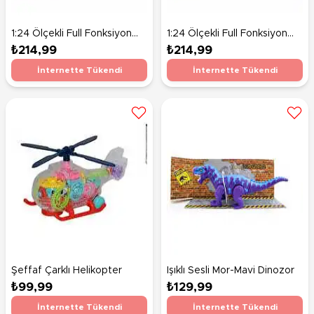
1:24 Ölçekli Full Fonksiyon
1:24 Ölçekli Full Fonksiyon
Kırmızı Araba
Sarı Araba
₺214,99
₺214,99
İnternette Tükendi
İnternette Tükendi
Şeffaf Çarklı Helikopter
Işıklı Sesli Mor-Mavi Dinozor
₺99,99
₺129,99
İnternette Tükendi
İnternette Tükendi