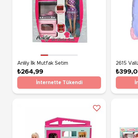
Anlily İlk Mutfak Setim
2615 Vali̇
₺264,99
₺399,
İnternette Tükendi
İ