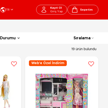
Kayıt Ol
TR
Sepetim
Giriş Yap
Cart
apı Oyuncakları
Kırtasiye - Okul
 Durumu
Sıralama
EGO
Okul Çantaları
sini
Beslenme Çantası
19 ürün bulundu
ega Bloks
Kalem Çantası
şitli Bloklar
Okul Araç Gereçleri
Web'e Özel İndirim
Matara
arti ve Özel Günler
10-12 Yaş
13+ Yaş
Kitaplar
ostüm
Peluşlar
rti Malzemeleri
lbaşı Ürünleri
Ty Peluşlar
Fonksiyonel Peluşlar
çık Hava - Spor - Deniz
Lisanslı Peluşlar