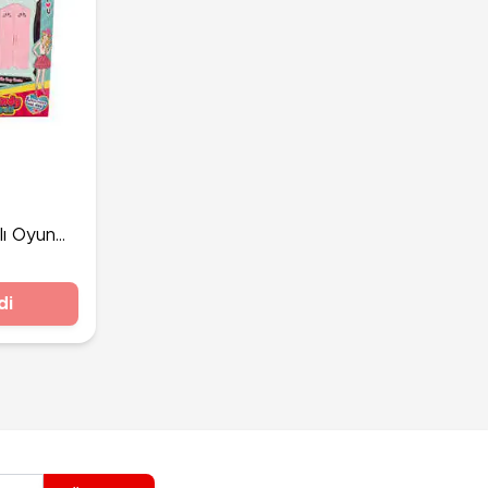
lı Oyun
di