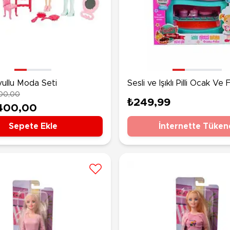
ullu Moda Seti
Sesli ve Işıklı Pilli Ocak Ve F
00,00
₺249,99
400,00
Sepete Ekle
İnternette Tüken