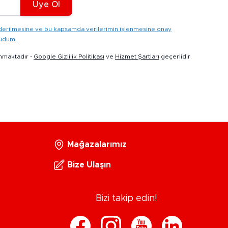
Üye Ol
gönderilmesine ve bu kapsamda verilerimin işlenmesine onay
kudum.
nmaktadır -
Google Gizlilik Politikası
ve
Hizmet Şartları
geçerlidir.
Mağazalarımız
Bize Ulaşın
Bizi takip edin!