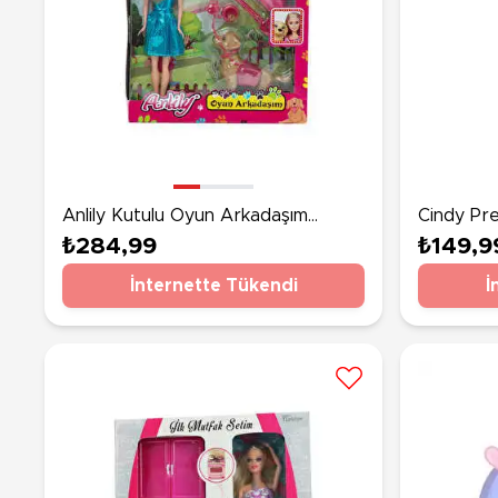
Anlily Kutulu Oyun Arkadaşım
Cindy Pr
Köpek Mavi̇ Elbiseli
₺284,99
₺149,9
İnternette Tükendi
İ