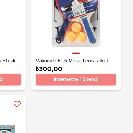
 Etekli
Vakumda Fileli Masa Tenis Raket
Seti
₺300,00
di
İnternette Tükendi