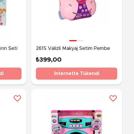
ırın Seti
2615 Vali̇zli̇ Makyaj Seti̇m Pembe
₺399,00
di
İnternette Tükendi