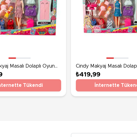
yaj Masalı Dolaplı Oyun
Cindy Makyaj Masalı Dolap
e Elbiseli
Seti Mavi Elbiseli
9
₺419,99
nternette Tükendi
İnternette Tüken
E-posta Adresiniz