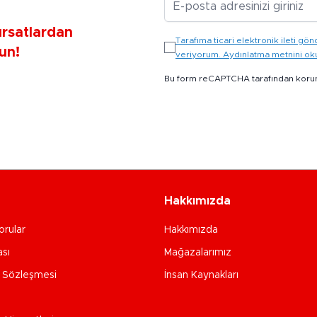
ırsatlardan
Tarafıma ticari elektronik ileti 
un!
veriyorum. Aydınlatma metnini o
Bu form reCAPTCHA tarafından koru
Hakkımızda
orular
Hakkımızda
ası
Mağazalarımız
e Sözleşmesi
İnsan Kaynakları