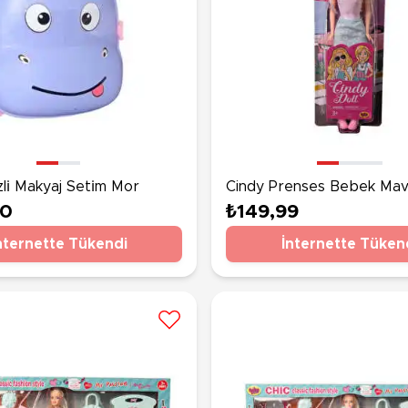
zli̇ Makyaj Seti̇m Mor
Cindy Prenses Bebek Mavi
00
₺149,99
nternette Tükendi
İnternette Tüken