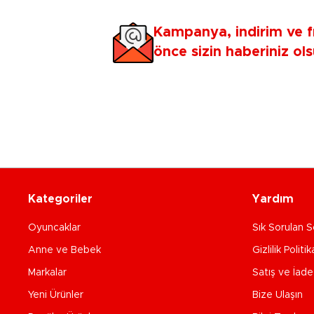
Kampanya, indirim ve f
önce sizin haberiniz ols
Kategoriler
Yardım
Oyuncaklar
Sık Sorulan S
Anne ve Bebek
Gizlilik Politik
Markalar
Satış ve İad
Yeni Ürünler
Bize Ulaşın