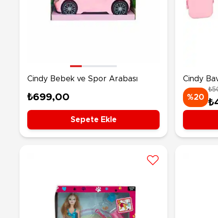
Cindy Bebek ve Spor Arabası
Cindy Bav
₺5
₺699,00
%20
₺
Sepete Ekle