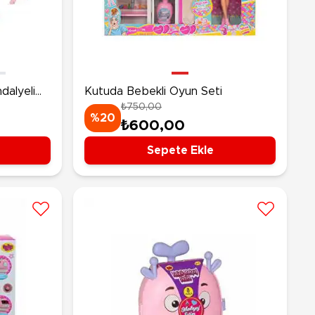
rünleri
Çeşitli Peluşlar
ülü Araçlar
aykay - Paten - Scooter
sikletler
dalyeli
Kutuda Bebekli Oyun Seti
oruyucu Ekipmanlar
₺750,00
niz - Havuz Ürünleri
%20
₺600,00
ahçe Oyuncakları
Sepete Ekle
or Ürünleri
dallı Araçlar
n Git Araçlar
allanan Oyuncaklar
u Tabancaları