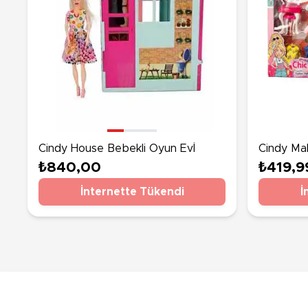
Cindy House Bebekli Oyun Evİ
Cindy Mak
Seti Pemb
₺840,00
₺419,9
İnternette Tükendi
İ