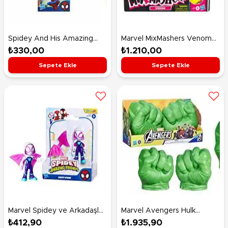
Spidey And His Amazing
Marvel MixMashers Venom
Friends Collectibles F8843
Deluxe Figür 12 Cm
₺330,00
₺1.210,00
Sepete Ekle
Sepete Ekle
Marvel Spidey ve Arkadaşları
Marvel Avengers Hulk
Ghost Spider G1460
Gamma Smash Yumruklar
₺412,90
₺1.935,90