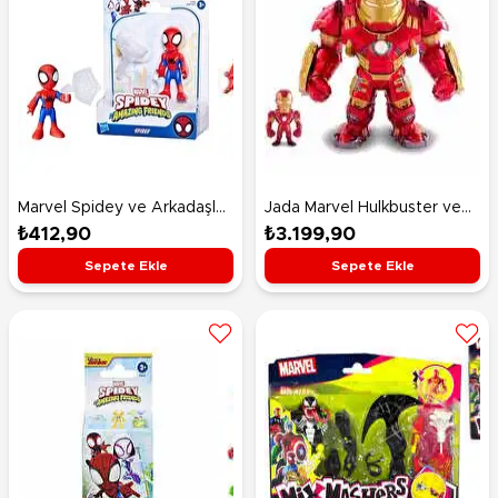
Marvel Spidey ve Arkadaşları
Jada Marvel Hulkbuster ve
Spidey G1458
İronman
₺412,90
₺3.199,90
Sepete Ekle
Sepete Ekle