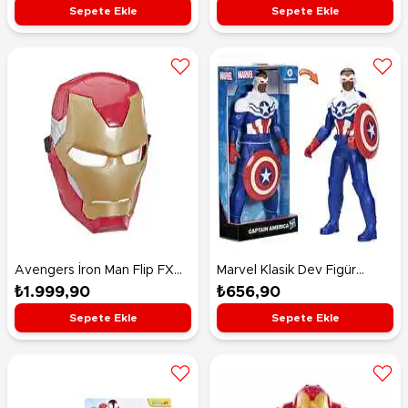
Sepete Ekle
Sepete Ekle
Avengers İron Man Flip FX
Marvel Klasik Dev Figür
Elektronik Maske E6502
Captain America F6936
₺1.999,90
₺656,90
Sepete Ekle
Sepete Ekle