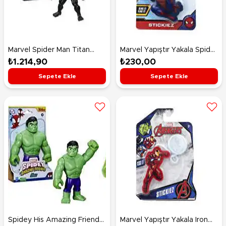
Marvel Spider Man Titan
Marvel Yapıştır Yakala Spider
Hero Figür Venom 30 Cm
Man
₺1.214,90
₺230,00
Sepete Ekle
Sepete Ekle
Spidey His Amazing Friends
Marvel Yapıştır Yakala Iron