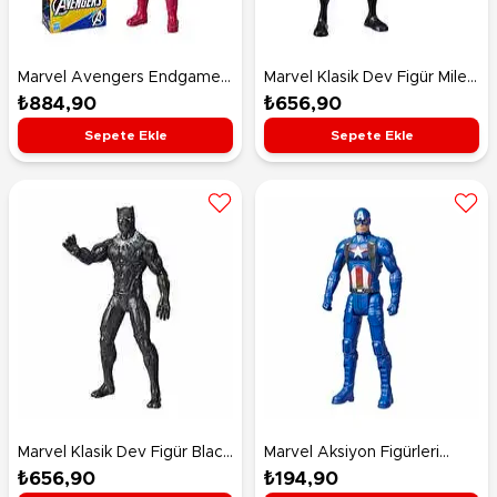
Marvel Avengers Endgame
Marvel Klasik Dev Figür Miles
Titan Hero Figür Captain
Morales E7697
₺884,90
₺656,90
America (E7877)
Sepete Ekle
Sepete Ekle
Marvel Klasik Dev Figür Black
Marvel Aksiyon Figürleri
Panther E5581
E7837 Captain America
₺656,90
₺194,90