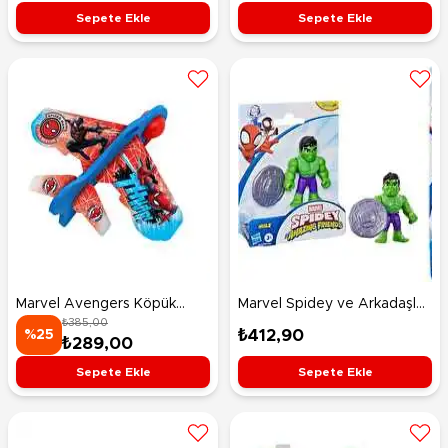
T9332
Sepete Ekle
Sepete Ekle
Marvel Avengers Köpük
Marvel Spidey ve Arkadaşları
₺385,00
Uçak Spider Man
Hulk G2672
₺412,90
%25
₺289,00
Sepete Ekle
Sepete Ekle