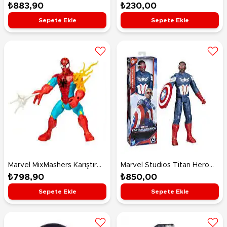
Supersized Hulk Figür F7572
Man
₺883,90
₺230,00
Sepete Ekle
Sepete Ekle
Marvel MixMashers Karıştır
Marvel Studios Titan Hero
ve Eşleştir Aksiyon Figürü
Serisi Captain America
₺798,90
₺850,00
Spider Man F9205
Aksiyon Figürü 30 Cm
Sepete Ekle
Sepete Ekle