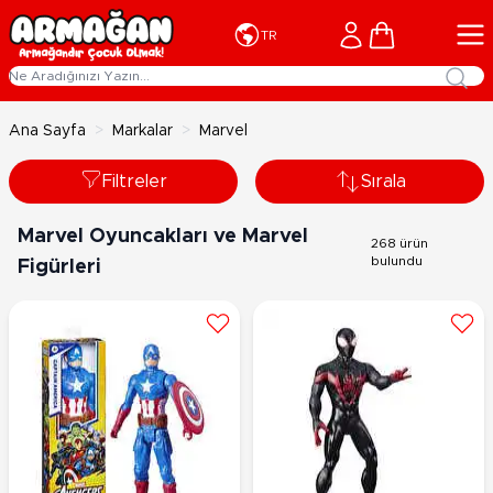
İçeriğe geç
Cart
TR
Ana Sayfa
>
Markalar
>
Marvel
Filtreler
Sırala
Marvel Oyuncakları ve Marvel
268 ürün
bulundu
Figürleri