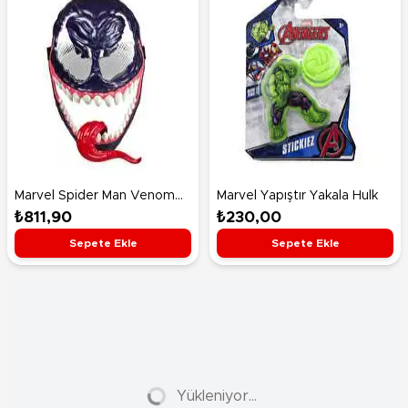
Marvel Spider Man Venom
Marvel Yapıştır Yakala Hulk
Maske G0729
₺811,90
₺230,00
Sepete Ekle
Sepete Ekle
Yükleniyor...