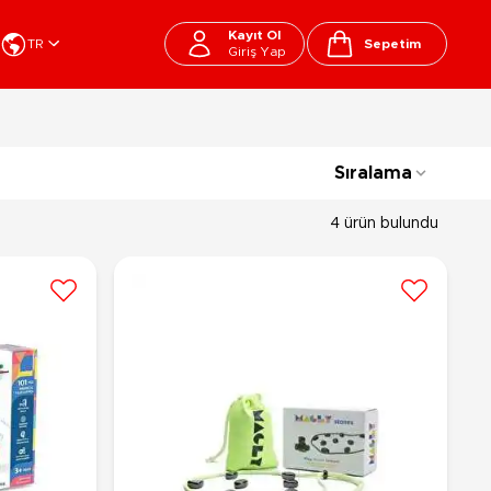
Kayıt Ol
TR
Sepetim
Giriş Yap
Cart
apı Oyuncakları
Kırtasiye - Okul
Sıralama
EGO
Okul Çantaları
sini
Beslenme Çantası
4 ürün bulundu
ega Bloks
Kalem Çantası
şitli Bloklar
Okul Araç Gereçleri
Matara
arti ve Özel Günler
10-12 Yaş
13+ Yaş
Kitaplar
ostüm
Peluşlar
rti Malzemeleri
lbaşı Ürünleri
Ty Peluşlar
Fonksiyonel Peluşlar
çık Hava - Spor - Deniz
Lisanslı Peluşlar