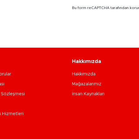
Bu form reCAPTCHA tarafından koru
Hakkımızda
orular
Hakkımızda
ası
Mağazalarımız
e Sözleşmesi
İnsan Kaynakları
u Hizmetleri