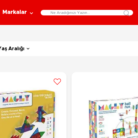
Markalar
Eğitici Oyuncaklar
Bebekler
Y
Yaş Aralığı
Bilim Setleri
Moda Bebekler
L
Gelişim Oyuncakları
Et Bebekler
Au
Oyun Hamurları
Bez Bebekler
M
Fonksiyonlu Bebekler
Çe
Müzik Aletleri
Bebek Evleri
P
3-5 Yaş
6-9 Yaş
Oyuncak Bebek Aksesuarları
Oyunlar
Oyuncak Bebek Setleri
K
Pa
Arkadaş - Aile Kutu Oyunları
Kozmetik ve Aksesuar
Yı
Çocuk Kutu Oyunları
Kozmetik ve Güzellik Setleri
Eğitici Oyunlar
A
Aksesuar