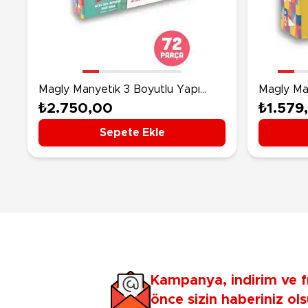
Nerf
Hayvan Figürler
Silahlar
Çeşitli Figürler
Silah Setleri
Koleksiyon Figürler
Kılıç Setleri
Elektronik Ürünler
Magly Manyetik 3 Boyutlu Yapı
Magly Ma
Ok Setleri
Blokları 72 Parça
Blokları 
₺2.750,00
₺1.579
Çeşitli Elektronik Ürünler
Sepete Ekle
Kampanya, indirim ve f
önce sizin haberiniz ols