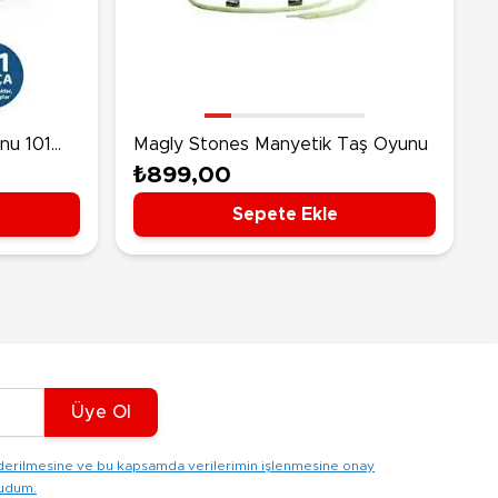
rünleri
Çeşitli Peluşlar
ülü Araçlar
aykay - Paten - Scooter
sikletler
nu 101
Magly Stones Manyetik Taş Oyunu
oruyucu Ekipmanlar
₺899,00
niz - Havuz Ürünleri
Sepete Ekle
ahçe Oyuncakları
or Ürünleri
dallı Araçlar
n Git Araçlar
allanan Oyuncaklar
u Tabancaları
Üye Ol
gönderilmesine ve bu kapsamda verilerimin işlenmesine onay
kudum.