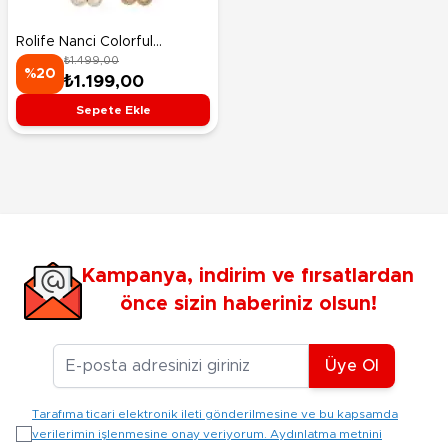
Rolife Nanci Colorful
₺1.499,00
Chocolate Cutie Bears
%20
₺1.199,00
Sürpriz Paket Peluş 17,5 Cm
Sepete Ekle
Kampanya, indirim ve fırsatlardan
önce sizin haberiniz olsun!
E-posta Adresiniz
Üye Ol
Tarafıma ticari elektronik ileti gönderilmesine ve bu kapsamda
verilerimin işlenmesine onay veriyorum. Aydınlatma metnini