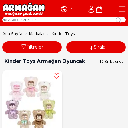
İçeriğe geç
Cart
TR
Ana Sayfa
>
Markalar
>
Kinder Toys
Filtreler
Sırala
Kinder Toys Armağan Oyuncak
1 ürün bulundu