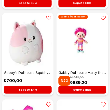
Sepete Ekle
Sepete Ekle
Web'e Özel İndirim
Gabby's Dollhouse Squishy
Gabby Dollhouse Marty the
₺1.049,00
Peluş Hamster
Party Kedi Peluş 25 Cm
₺700,00
%20
₺839,20
Sepete Ekle
Sepete Ekle