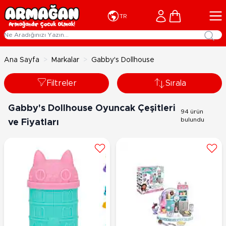
İçeriğe geç
Cart
TR
Ana Sayfa
>
Markalar
>
Gabby's Dollhouse
Filtreler
Sırala
Gabby's Dollhouse Oyuncak Çeşitleri
94 ürün
bulundu
ve Fiyatları