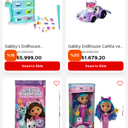
Gabby’s Dollhouse
Gabby Dollhouse Carlita ve
₺7.300,00
₺2.099,00
Gabby’nin Oyun Evi 60 Cm
Pandy Peluş 25 Cm
%18
%20
₺5.999,00
₺1.679,20
Sepete Ekle
Sepete Ekle