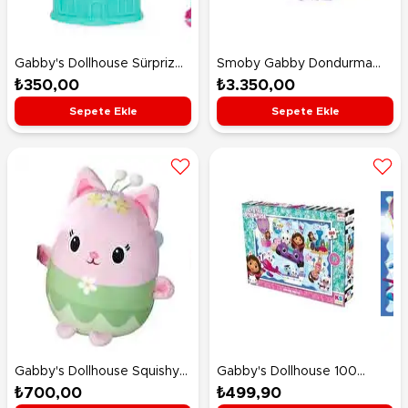
Gabby's Dollhouse Sürpriz
Smoby Gabby Dondurma
Paket
Fabrikası
₺350,00
₺3.350,00
Sepete Ekle
Sepete Ekle
Gabby's Dollhouse Squishy
Gabby's Dollhouse 100
Peluş Kitty Fairy
Parça Puzzle
₺700,00
₺499,90