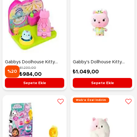
Gabbys Doolhouse Kitty
Gabby's Dollhouse Kitty
₺1.230,00
Narwhal's Carnival Room
Fairy Peluş
₺1.049,00
%20
₺984,00
Sepete Ekle
Sepete Ekle
Web'e Özel İndirim