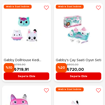
Web'e Özel İndirim
Web'e Özel İndirim
Gabby DollHouse Kedi
Gabby's Çay Saati Oyun Seti
₺799,90
₺900,00
Yastık
%10
%20
₺719,91
₺720,00
Sepete Ekle
Sepete Ekle
Web'e Özel İndirim