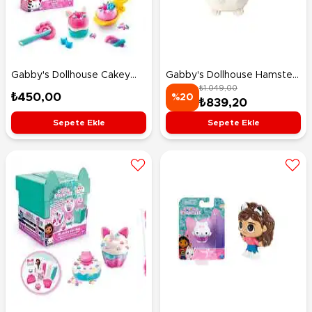
Gabby's Dollhouse Cakey
Gabby's Dollhouse Hamster
₺1.049,00
Cat Donut Kiti
Kitty Peluş 25 Cm
₺450,00
%20
₺839,20
Sepete Ekle
Sepete Ekle