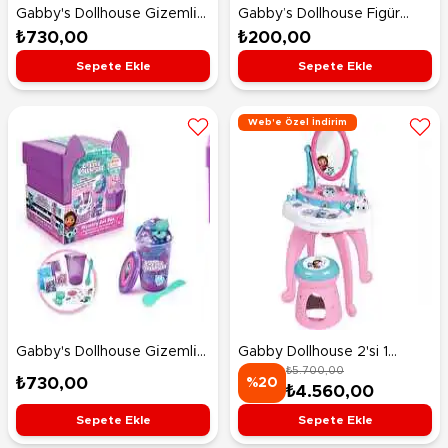
Gabby's Dollhouse Gi̇zemli̇
Gabby’s Dollhouse Figür
Kedi̇ Kutusu Make Clay
Gabby Girl
₺730,00
₺200,00
Cupcakes
Sepete Ekle
Sepete Ekle
Web'e Özel İndirim
Gabby's Dollhouse Gi̇zemli̇
Gabby Dollhouse 2'si 1
₺5.700,00
Kedi̇ Kutusu Make Mercat
Arada Ayarlanabilir Kuaför
₺730,00
%20
₺4.560,00
Slime
Salonu
Sepete Ekle
Sepete Ekle