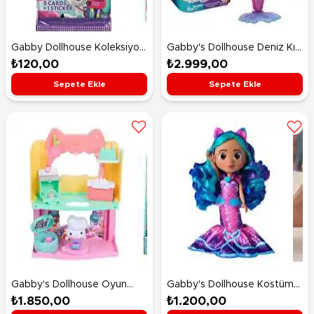
Gabby Dollhouse Koleksiyon
Gabby's Dollhouse Deniz Kızı
Kart
Bebeği
₺120,00
₺2.999,00
Sepete Ekle
Sepete Ekle
Gabby's Dollhouse Oyun
Gabby's Dollhouse Kostüm
Seti̇ Cakey's Sprinkle Cake-
Bebeği Mmer-Tastic Gabby
₺1.850,00
₺1.200,00
tastic Kitchen