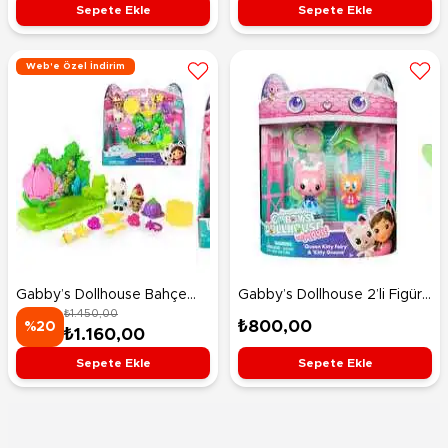
Sepete Ekle
Sepete Ekle
Web'e Özel İndirim
Gabby’s Dollhouse Bahçe
Gabby’s Dollhouse 2’li Figür
₺1.450,00
Oyun Seti
Paketi Queen Kitty Fairy ve
₺800,00
%20
₺1.160,00
Kitty Gnome
Sepete Ekle
Sepete Ekle