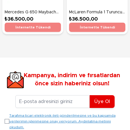
Mercedes G 650 Maybach
McLaren Formula 1 Turuncu
Akülü Araba Siyah
Akülü Araba
₺36.500,00
₺36.500,00
İnternette Tükendi
İnternette Tükendi
Kampanya, indirim ve fırsatlardan
önce sizin haberiniz olsun!
E-posta Adresiniz
Üye Ol
Tarafıma ticari elektronik ileti gönderilmesine ve bu kapsamda
verilerimin işlenmesine onay veriyorum. Aydınlatma metnini
okudum.