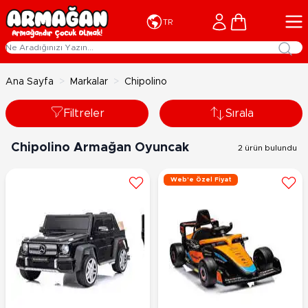
İçeriğe geç
Cart
TR
Ana Sayfa
>
Markalar
>
Chipolino
Filtreler
Sırala
Chipolino Armağan Oyuncak
2 ürün bulundu
Web'e Özel Fiyat