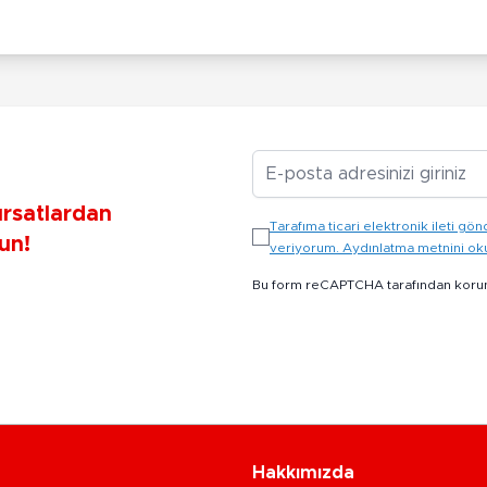
E-posta Adresiniz
ırsatlardan
Tarafıma ticari elektronik ileti 
un!
veriyorum. Aydınlatma metnini o
Bu form reCAPTCHA tarafından koru
Hakkımızda