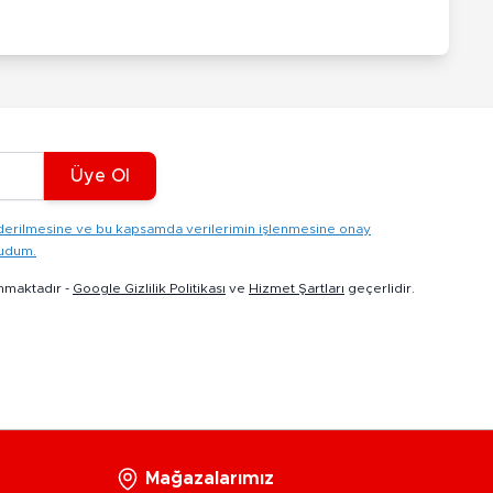
Üye Ol
gönderilmesine ve bu kapsamda verilerimin işlenmesine onay
kudum.
nmaktadır -
Google Gizlilik Politikası
ve
Hizmet Şartları
geçerlidir.
Mağazalarımız