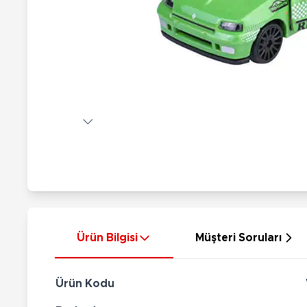
Nerf
Hayvan Figürler
Silahlar
Çeşitli Figürler
Silah Setleri
Koleksiyon Figürler
Kılıç Setleri
Elektronik Ürünler
Ok Setleri
Çeşitli Elektronik Ürünler
Ürün Bilgisi
Müşteri Soruları
Ürün Kodu