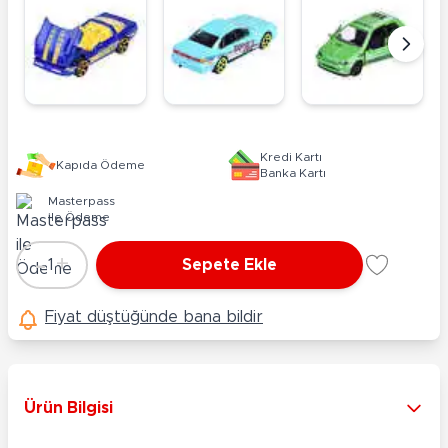
Kredi Kartı
Kapıda Ödeme
Banka Kartı
Masterpass
ile Ödeme
-
+
1
Sepete Ekle
Adet
Fiyat düştüğünde bana bildir
Ürün Bilgisi