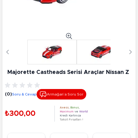
Majorette Castheads Serisi Araçlar Ni̇ssan Z
(0)
Soru & Cevap
Armağan’a Soru Sor
Axess
,
Bonus
,
₺300,00
Maximum
ve
World
Kredi Kartınıza
Taksit Fırsatları !