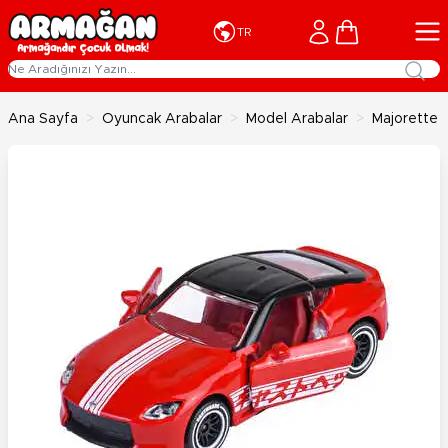
İçeriğe geç
Cart
TR
Ana Sayfa
>
Oyuncak Arabalar
>
Model Arabalar
>
Majorette C