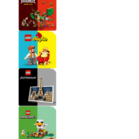
Nerf
Hayvan Figürler
Silahlar
Çeşitli Figürler
Silah Setleri
Koleksiyon Figürler
Kılıç Setleri
Elektronik Ürünler
Ok Setleri
Çeşitli Elektronik Ürünler