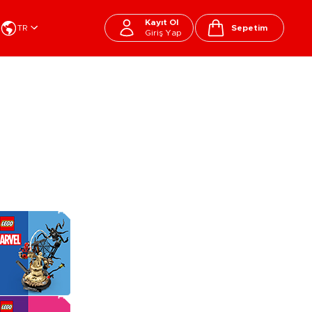
Kayıt Ol
TR
Sepetim
Giriş Yap
Cart
apı Oyuncakları
Kırtasiye - Okul
EGO
Okul Çantaları
sini
Beslenme Çantası
ega Bloks
Kalem Çantası
şitli Bloklar
Okul Araç Gereçleri
Matara
arti ve Özel Günler
10-12 Yaş
13+ Yaş
Kitaplar
ostüm
Peluşlar
rti Malzemeleri
lbaşı Ürünleri
Ty Peluşlar
Fonksiyonel Peluşlar
çık Hava - Spor - Deniz
Lisanslı Peluşlar