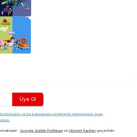
Üye Ol
gönderilmesine ve bu kapsamda verilerimin işlenmesine onay
kudum.
nmaktadır -
Google Gizlilik Politikası
ve
Hizmet Şartları
geçerlidir.