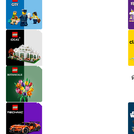
Ü
Hobi Oyuncakları
Anne Bebek Oyuncakları
Ak
Maketler
K
Aktivite Masaları
Sihirbazlık Setleri
Bi
Oyun Halısı
Puzzlelar
K
Dönence ve Projektörler
Çeşitli Eğlence Oyuncakları
De
Dişlik ve Çıngıraklar
El İşi Setleri
B
Beslenme Gereçleri
Slime
Sp
Yürüme Arkadaşı
Pe
Bebek Oyuncakları
Bi
Bebek Araç Gereçleri
S
Banyo Oyuncakları
S