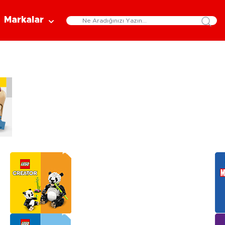
Markalar
Eğitici Oyuncaklar
Bebekler
Y
Bilim Setleri
Moda Bebekler
L
Gelişim Oyuncakları
Et Bebekler
Au
Oyun Hamurları
Bez Bebekler
M
Fonksiyonlu Bebekler
Çe
Müzik Aletleri
Bebek Evleri
P
3-5 Yaş
6-9 Yaş
Oyuncak Bebek Aksesuarları
Oyunlar
Oyuncak Bebek Setleri
K
Pa
Arkadaş - Aile Kutu Oyunları
Kozmetik ve Aksesuar
Yı
Çocuk Kutu Oyunları
Kozmetik ve Güzellik Setleri
Eğitici Oyunlar
A
Aksesuar