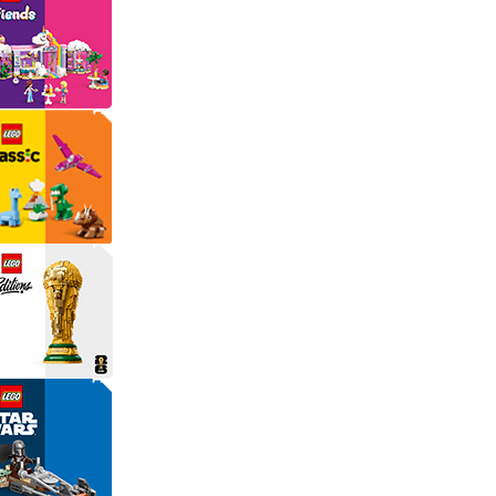
rünleri
Çeşitli Peluşlar
ülü Araçlar
aykay - Paten - Scooter
sikletler
oruyucu Ekipmanlar
niz - Havuz Ürünleri
ahçe Oyuncakları
or Ürünleri
dallı Araçlar
n Git Araçlar
allanan Oyuncaklar
u Tabancaları