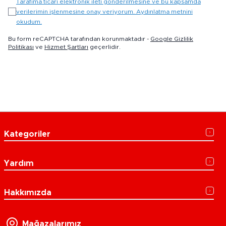
Tarafıma ticari elektronik ileti gönderilmesine ve bu kapsamda
verilerimin işlenmesine onay veriyorum. Aydınlatma metnini
okudum.
Bu form reCAPTCHA tarafından korunmaktadır -
Google Gizlilik
Politikası
ve
Hizmet Şartları
geçerlidir.
Kategoriler
Yardım
Hakkımızda
Mağazalarımız