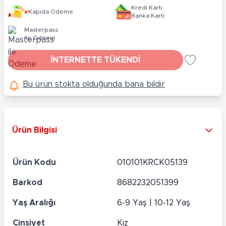
Kredi Kartı
Kapıda Ödeme
Banka Kartı
Masterpass
ile Ödeme
İNTERNETTE TÜKENDİ
Bu ürün stokta olduğunda bana bildir
Ürün Bilgisi
Ürün Kodu
010101KRCK05139
Barkod
8682232051399
Yaş Aralığı
6-9 Yaş | 10-12 Yaş
Cinsiyet
Kız