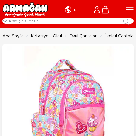
İçeriğe geç
Cart
TR
Ana Sayfa
>
Kırtasiye - Okul
>
Okul Çantaları
>
İlkokul Çantaları