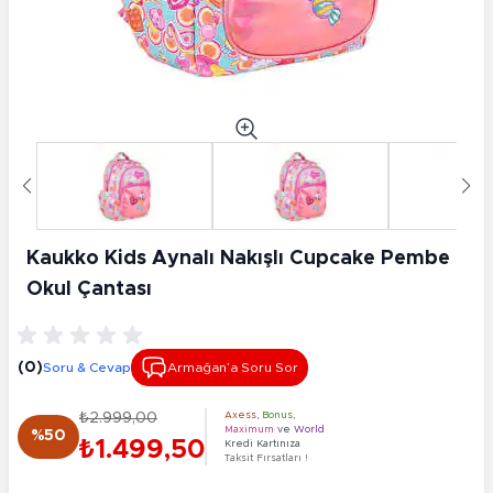
Kaukko Kids Aynalı Nakışlı Cupcake Pembe
Okul Çantası
(0)
Soru & Cevap
Armağan’a Soru Sor
₺2.999,00
Axess
,
Bonus
,
Maximum
ve
World
%50
₺1.499,50
Kredi Kartınıza
Taksit Fırsatları !