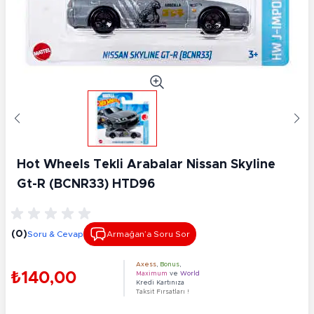
Hot Wheels Tekli Arabalar Nissan Skyline
Gt-R (BCNR33) HTD96
(0)
Soru & Cevap
Armağan’a Soru Sor
Axess
,
Bonus
,
₺140,00
Maximum
ve
World
Kredi Kartınıza
Taksit Fırsatları !