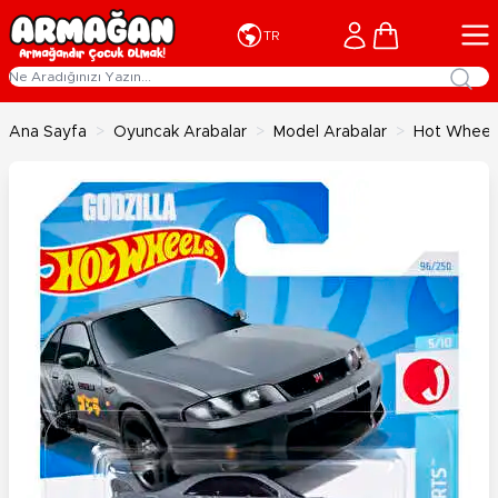
İçeriğe geç
Cart
TR
Ana Sayfa
>
Oyuncak Arabalar
>
Model Arabalar
>
Hot Wheels