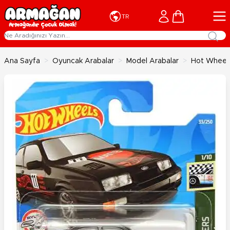
İçeriğe geç
Cart
TR
Ana Sayfa
>
Oyuncak Arabalar
>
Model Arabalar
>
Hot Wheels