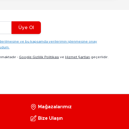
Üye Ol
gönderilmesine ve bu kapsamda verilerimin işlenmesine onay
kudum.
nmaktadır -
Google Gizlilik Politikası
ve
Hizmet Şartları
geçerlidir.
Mağazalarımız
Bize Ulaşın