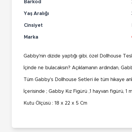
Barkod
Yaş Aralığı
Cinsiyet
Marka
Gabby'nin dizide yaptığı gibi, özel Dollhouse Tesl
İçinde ne bulacaksın? Açıklamanın ardından, Gabby
Tüm Gabby's Dollhouse Setleri ile tüm hikaye anla
İçerisinde ; Gabby Kız Figürü ,1 hayvan figürü, 1
Kutu Ölçüsü : 18 x 22 x 5 Cm