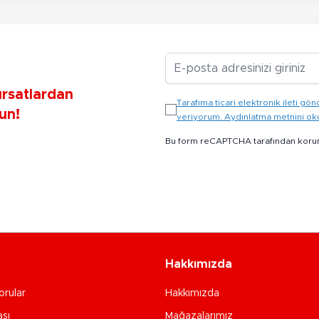
E-posta Adresiniz
ırsatlardan
Tarafıma ticari elektronik ileti 
un!
veriyorum. Aydınlatma metnini o
Bu form reCAPTCHA tarafından koru
Hakkımızda
orular
Hakkımızda
ası
Mağazalarımız