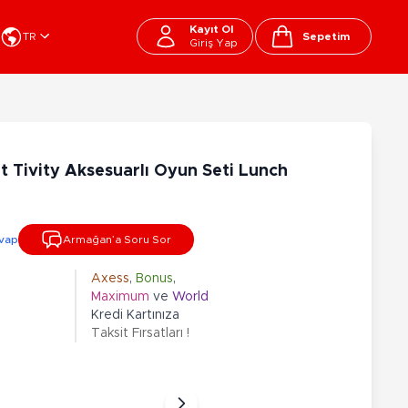
Kayıt Ol
TR
Sepetim
Giriş Yap
Cart
apı Oyuncakları
Kırtasiye - Okul
EGO
Okul Çantaları
 Tivity Aksesuarlı Oyun Seti Lunch
sini
Beslenme Çantası
ega Bloks
Kalem Çantası
şitli Bloklar
Okul Araç Gereçleri
vap
Armağan’a Soru Sor
Matara
arti ve Özel Günler
10-12 Yaş
13+ Yaş
Kitaplar
Axess
,
Bonus
,
Maximum
ve
World
ostüm
Peluşlar
Kredi Kartınıza
rti Malzemeleri
Taksit Fırsatları !
lbaşı Ürünleri
Ty Peluşlar
Fonksiyonel Peluşlar
çık Hava - Spor - Deniz
Lisanslı Peluşlar