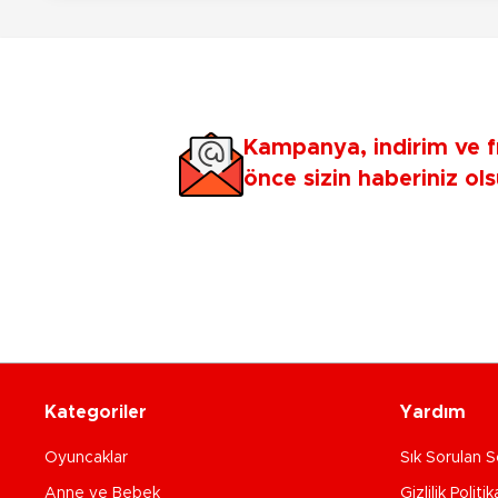
Kampanya, indirim ve f
önce sizin haberiniz ols
Kategoriler
Yardım
Oyuncaklar
Sık Sorulan S
Anne ve Bebek
Gizlilik Politik