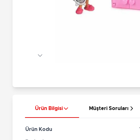
Nerf
Hayvan Figürler
Silahlar
Çeşitli Figürler
Silah Setleri
Koleksiyon Figürler
Kılıç Setleri
Elektronik Ürünler
Ok Setleri
Çeşitli Elektronik Ürünler
Ürün Bilgisi
Müşteri Soruları
Ürün Kodu