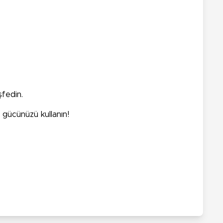
şfedin.
 gücünüzü kullanın!