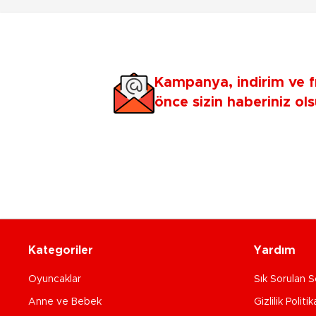
Kampanya, indirim ve f
önce sizin haberiniz ols
Kategoriler
Yardım
Oyuncaklar
Sık Sorulan S
Anne ve Bebek
Gizlilik Politik