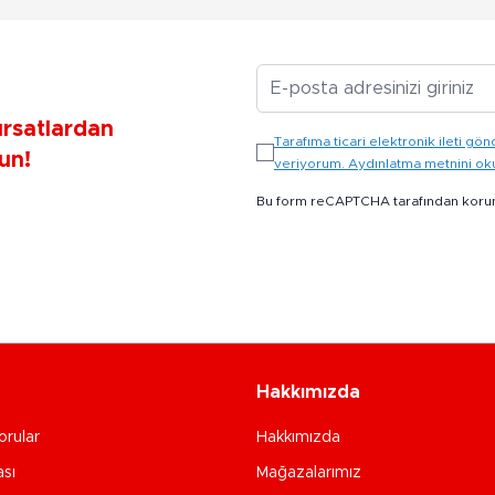
E-posta Adresiniz
ırsatlardan
Tarafıma ticari elektronik ileti 
un!
veriyorum. Aydınlatma metnini o
Bu form reCAPTCHA tarafından koru
Hakkımızda
orular
Hakkımızda
ası
Mağazalarımız