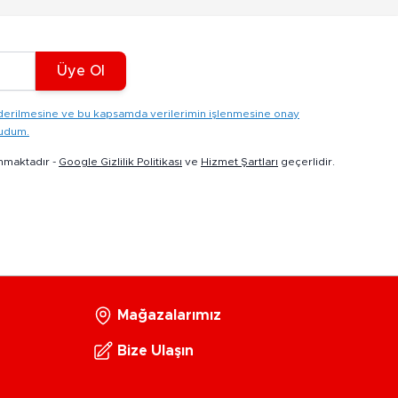
Üye Ol
gönderilmesine ve bu kapsamda verilerimin işlenmesine onay
kudum.
nmaktadır -
Google Gizlilik Politikası
ve
Hizmet Şartları
geçerlidir.
Mağazalarımız
Bize Ulaşın