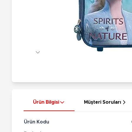
Nerf
Hayvan Figürler
Silahlar
Çeşitli Figürler
Silah Setleri
Koleksiyon Figürler
Kılıç Setleri
Elektronik Ürünler
Ok Setleri
Çeşitli Elektronik Ürünler
Ürün Bilgisi
Müşteri Soruları
Ürün Kodu