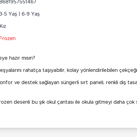
8681957551467
3-5 Yaş | 6-9 Yaş
Kız
Frozen
eye hazır mısın?
şyalarını rahatça taşıyabilir, kolay yönlendirilebilen çekçeğ
or ve destek sağlayan süngerli sırt paneli, renkli dış tasarımı
rozen desenli bu şık okul çantası ile okula gitmeyi daha çok