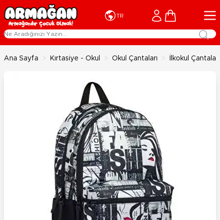
İçeriğe geç
Cart
TR
Ana Sayfa
>
Kırtasiye - Okul
>
Okul Çantaları
>
İlkokul Çantaları