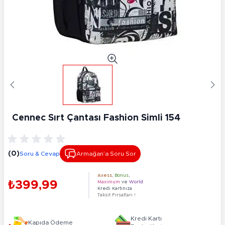
Cennec Sırt Çantası Fashion Simli 154
(0)
Soru & Cevap
Armağan’a Soru Sor
Axess
,
Bonus
,
₺399,99
Maximum
ve
World
Kredi Kartınıza
Taksit Fırsatları !
Kredi Kartı
Kapıda Ödeme