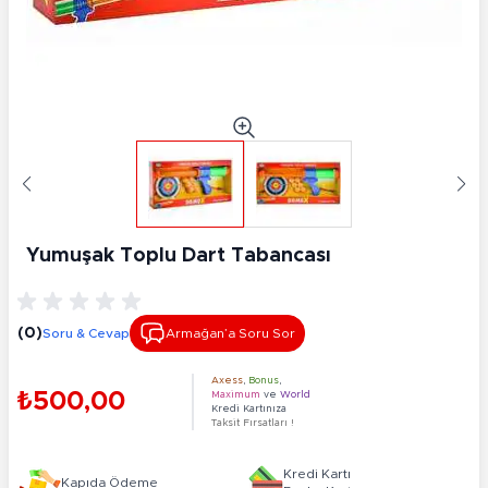
Yumuşak Toplu Dart Tabancası
(0)
Soru & Cevap
Armağan’a Soru Sor
Axess
,
Bonus
,
₺500,00
Maximum
ve
World
Kredi Kartınıza
Taksit Fırsatları !
Kredi Kartı
Kapıda Ödeme