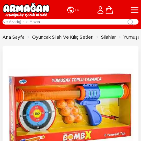
İçeriğe geç
Cart
TR
Ana Sayfa
>
Oyuncak Silah Ve Kılıç Setleri
>
Silahlar
>
Yumuşak