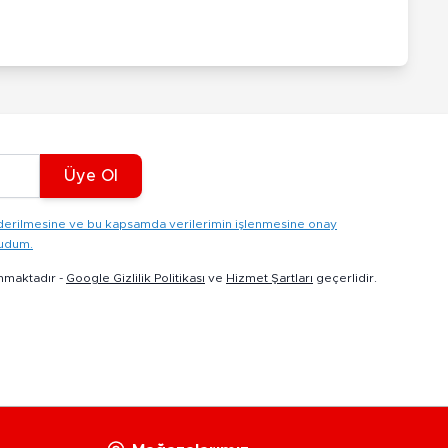
Üye Ol
gönderilmesine ve bu kapsamda verilerimin işlenmesine onay
kudum.
nmaktadır -
Google Gizlilik Politikası
ve
Hizmet Şartları
geçerlidir.