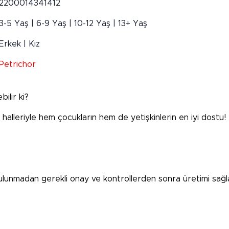
2200014341412
3-5 Yaş | 6-9 Yaş | 10-12 Yaş | 13+ Yaş
Erkek | Kız
Petrichor
bilir ki?
 halleriyle hem çocukların hem de yetişkinlerin en iyi dostu!
bulunmadan gerekli onay ve kontrollerden sonra üretimi sağla