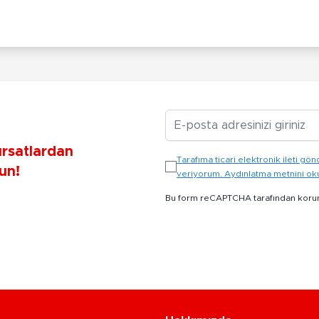
E-posta Adresiniz
ırsatlardan
Tarafıma ticari elektronik ileti 
un!
veriyorum. Aydınlatma metnini o
Bu form reCAPTCHA tarafından koru