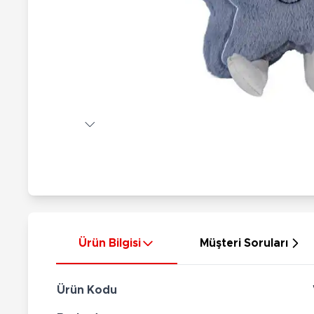
Nerf
Hayvan Figürler
Silahlar
Çeşitli Figürler
Silah Setleri
Koleksiyon Figürler
Kılıç Setleri
Elektronik Ürünler
Ok Setleri
Çeşitli Elektronik Ürünler
Ürün Bilgisi
Müşteri Soruları
Ürün Kodu