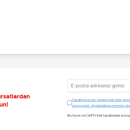
E-posta Adresiniz
ırsatlardan
Tarafıma ticari elektronik ileti 
un!
veriyorum. Aydınlatma metnini o
Bu form reCAPTCHA tarafından koru