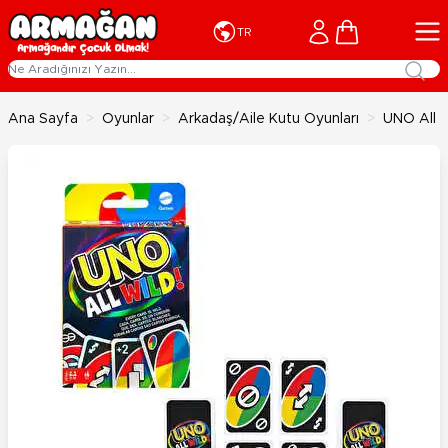
İçeriğe geç
Cart
TR
Ana Sayfa
>
Oyunlar
>
Arkadaş/Aile Kutu Oyunları
>
UNO All 