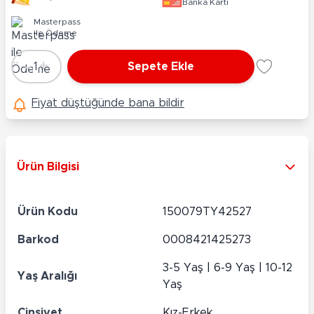
Banka Kartı
Masterpass
ile Ödeme
-
+
1
Sepete Ekle
Adet
Fiyat düştüğünde bana bildir
Ürün Bilgisi
Ürün Kodu
150079TY42527
Barkod
0008421425273
3-5 Yaş | 6-9 Yaş | 10-12
Yaş Aralığı
Yaş
Cinsiyet
Kız-Erkek