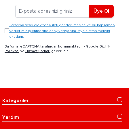
E-posta Adresiniz
Üye Ol
Tarafıma ticari elektronik ileti gönderilmesine ve bu kapsamda
verilerimin işlenmesine onay veriyorum. Aydınlatma metnini
okudum.
Bu form reCAPTCHA tarafından korunmaktadır -
Google Gizlilik
Politikası
ve
Hizmet Şartları
geçerlidir.
Kategoriler
Yardım