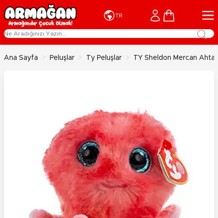
İçeriğe geç
Cart
TR
Ana Sayfa
>
Peluşlar
>
Ty Peluşlar
>
TY Sheldon Mercan Ahta