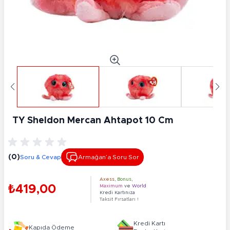
TY Sheldon Mercan Ahtapot 10 Cm
(0)
Soru & Cevap
Armağan’a Soru Sor
Axess
,
Bonus
,
₺419,00
Maximum
ve
World
Kredi Kartınıza
Taksit Fırsatları !
Kredi Kartı
Kapıda Ödeme